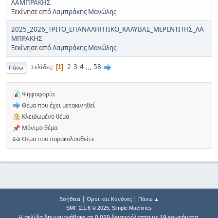
ΛΑΜΠΡΑΚΗΣ
Ξεκίνησε από
Λαμπράκης Μανώλης
2025_2026_ΤΡΙΤΟ_ΕΠΑΝΑΛΗΠΤΙΚΟ_ΚΑΛΥΒΑΣ_ΜΕΡΕΝΤΙΤΗΣ_ΛΑ
ΜΠΡΑΚΗΣ
Ξεκίνησε από
Λαμπράκης Μανώλης
2
3
4
...
58
Σελίδες
1
Πάνω
Ψηφοφορία
Θέμα που έχει μετακινηθεί
Κλειδωμένο θέμα
Μόνιμο θέμα
Θέμα που παρακολουθείτε
|
|
Βοήθεια
Όροι και Κανόνες
Πάνω ▲
,
SMF 2.1.6 © 2025
Simple Machines
Η σελίδα δημιουργήθηκε σε 0.039 δευτερόλεπτα με 19 ερωτήματα.