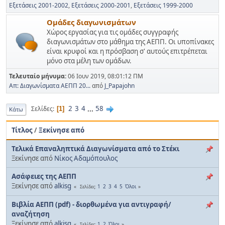
Εξετάσεις 2001-2002
Εξετάσεις 2000-2001
Εξετάσεις 1999-2000
Ομάδες διαγωνισμάτων
Χώρος εργασίας για τις ομάδες συγγραφής
διαγωνισμάτων στο μάθημα της ΑΕΠΠ. Οι υποπίνακες
είναι κρυφοί και η πρόσβαση σ' αυτούς επιτρέπεται
μόνο στα μέλη των ομάδων.
Τελευταίο μήνυμα:
06 Ιουν 2019, 08:01:12 ΠΜ
Απ: Διαγωνίσματα ΑΕΠΠ 20...
από
J_Papajohn
2
3
4
...
58
Σελίδες
1
Κάτω
Τίτλος
/
Ξεκίνησε από
Τελικά Επαναληπτικά Διαγωνίσματα από το Στέκι
Ξεκίνησε από
Νίκος Αδαμόπουλος
Ασάφειες της ΑΕΠΠ
Ξεκίνησε από
alkisg
1
2
3
4
5
Όλοι
Σελίδες
Βιβλία ΑΕΠΠ (pdf) - διορθωμένα για αντιγραφή/
αναζήτηση
Ξεκίνησε από
alkisg
1
2
Όλοι
Σελίδες