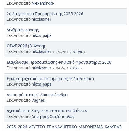
Ξεκίνησε από
AlexandrosP
2ο Διαγώνισμα Προσομοίωσης 2025-2026
Ξεκίνησε από
nikolasmer
Δένδρα έκφρασης
Ξεκίνησε από
nikos_papa
ΟΕΦΕ 2026 (Β' Φάση)
Ξεκίνησε από
nikolasmer
1
2
3
Όλοι
Σελίδες
Διαγώνισμα Προσομοίωσης Ψηφιακό Φροντιστήριο 2026
Ξεκίνησε από
nikolasmer
1
2
Όλοι
Σελίδες
Ερώτηση σχετικά με παραμέτρους σε Διαδικασία
Ξεκίνησε από
nikos_papa
Αναπαράσταση κώδικα σε Δένδρο
Ξεκίνησε από
Vagnes
σχετικά με τα διαγωνίσματα που ανεβαίνουν
Ξεκίνησε από
Δημήτρης Χατζόπουλος
2025_2026_ΔΕΥΤΕΡΟ_ΕΠΑΝΑΛΗΠΤΙΚΟ_ΔΙΑΓΩΝΙΣΜΑ_ΚΑΛΥΒΑΣ_