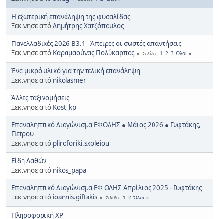
Η εξωτερική επανάληψη της φυσαλίδας
Ξεκίνησε από
Δημήτρης Χατζόπουλος
Πανελλαδικές 2026 Β3.1 - Άπειρες οι σωστές απαντήσεις
Ξεκίνησε από
Καραμαούνας Πολύκαρπος
1
2
3
Όλοι
Σελίδες
Ένα μικρό υλικό για την τελική επανάληψη
Ξεκίνησε από
nikolasmer
Άλλες ταξινομήσεις
Ξεκίνησε από
Kost_kp
Επαναληπτικό Διαγώνισμα ΕΦΟΛΗΣ ● Μάιος 2026 ● Γυφτάκης,
Πέτρου
Ξεκίνησε από
pliroforiki.sxoleiou
Είδη Λαθών
Ξεκίνησε από
nikos_papa
Επαναληπτικό Διαγώνισμα ΕΦ ΟΛΗΣ Απρίλιος 2025 - Γυφτάκης
Ξεκίνησε από
ioannis.giftakis
1
2
Όλοι
Σελίδες
Πληροφορική XP