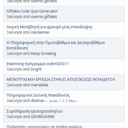
Ξεκίνησε από
ioannis.giftakis
Giftakis Code Quiz Generator
Ξεκίνησε από
ioannis.giftakis
Λογική Μεταβλητή για φρουρό μίας επανάληψης
Ξεκίνησε από
nikolasmer
Η Πληροφορική στην Πρωτοβάθμια και Δευτεροβάθμια
Εκπαίδευση
Ξεκίνησε από
Keep Growing
Εtwinning πρόγραμμα code4SDG11
Ξεκίνησε από
bright
ΜΕΤΑΠΤΥΧΙΑΚΗ ΕΡΓΑΣΙΑ ΣΤΗΝ ΕΞ ΑΠΟΣΤΑΣΕΩΣ ΕΚΠΑΙΔΕΥΣΗ
Ξεκίνησε από
mariadala
Πληροφορικοί Δυτικής Μακεδονίας
Ξεκίνησε από
dtzimas
1
2
3
Όλοι
Σελίδες
Συμπλήρωση ερωτηματολογίου
Ξεκίνησε από
GEORGIA986
Πολλαπλές υποχρεώσεις σε πολλά σχολεία...