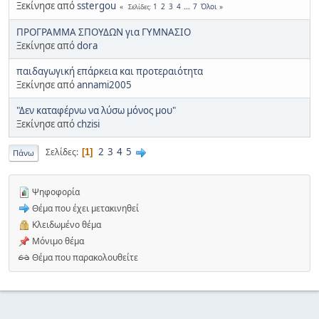
Ξεκίνησε από
sstergou
1
2
3
4
...
7
Όλοι
Σελίδες
ΠΡΟΓΡΑΜΜΑ ΣΠΟΥΔΩΝ για ΓΥΜΝΑΣΙΟ
Ξεκίνησε από
dora
παιδαγωγική επάρκεια και προτεραιότητα
Ξεκίνησε από
annami2005
"Δεν καταφέρνω να λύσω μόνος μου"
Ξεκίνησε από
chzisi
2
3
4
5
Σελίδες
1
Πάνω
Ψηφοφορία
Θέμα που έχει μετακινηθεί
Κλειδωμένο θέμα
Μόνιμο θέμα
Θέμα που παρακολουθείτε