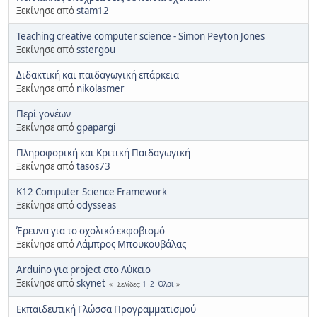
Ξεκίνησε από
stam12
Teaching creative computer science - Simon Peyton Jones
Ξεκίνησε από
sstergou
Διδακτική και παιδαγωγική επάρκεια
Ξεκίνησε από
nikolasmer
Περί γονέων
Ξεκίνησε από
gpapargi
Πληροφορική και Κριτική Παιδαγωγική
Ξεκίνησε από
tasos73
K12 Computer Science Framework
Ξεκίνησε από
odysseas
Έρευνα για το σχολικό εκφοβισμό
Ξεκίνησε από
Λάμπρος Μπουκουβάλας
Arduino για project στο Λύκειο
Ξεκίνησε από
skynet
1
2
Όλοι
Σελίδες
Εκπαιδευτική Γλώσσα Προγραμματισμού