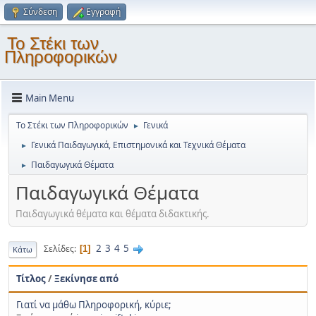
Σύνδεση
Εγγραφή
Το Στέκι των
Πληροφορικών
Main Menu
Το Στέκι των Πληροφορικών
Γενικά
►
Γενικά Παιδαγωγικά, Επιστημονικά και Τεχνικά Θέματα
►
Παιδαγωγικά Θέματα
►
Παιδαγωγικά Θέματα
Παιδαγωγικά θέματα και θέματα διδακτικής.
2
3
4
5
Σελίδες
1
Κάτω
Τίτλος
/
Ξεκίνησε από
Γιατί να μάθω Πληροφορική, κύριε;