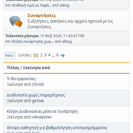
Απ: σταθερή τιμή ως παρά...
από
alkisg
Συναρτήσεις
Συζητήσεις, ασκήσεις και αρχεία σχετικά με τις
Συναρτήσεις.
Τελευταίο μήνυμα:
10 Φεβ 2026, 11:43:47 ΠΜ
Απ: Κλήση συνάρτησης χωρ...
από
alkisg
2
3
4
...
6
Σελίδες
1
Κάτω
Τίτλος
/
Ξεκίνησε από
Τι θα εμφανίσει;
Ξεκίνησε από
ChrisD
Διαδικασία χωρίς παραμέτρους
Ξεκίνησε από
getsas
Κλήση Διαδικασίας μέσα σε Sυνάρτηση
Ξεκίνησε από
nikolasmer
άποψη καθηγητή για βαθμολόγηση υποπρογράμματος