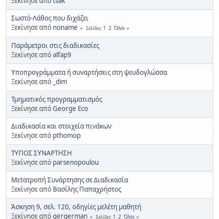
Ξεκίνησε από
tsak
Σωστό-Λάθος που διχάζει
Ξεκίνησε από
noname
1
2
Όλοι
Σελίδες
Παράμετροι στις διαδικασίες
Ξεκίνησε από
alfap9
Υποπρογράμματα ή συναρτήσεις στη ψευδογλώσσα
Ξεκίνησε από
_dim
Τμηματικός προγραμματισμός
Ξεκίνησε από
George Eco
Διαδικασία και στοιχεία πινάκων
Ξεκίνησε από
pthomop
ΤΥΠΟΣ ΣΥΝΑΡΤΗΣΗ
Ξεκίνησε από
parsenopoulou
Μετατροπή Συνάρτησης σε Διαδικασία
Ξεκίνησε από
Βασίλης Παπαχρήστος
Άσκηση 9, σελ. 120, οδηγίες μελέτη μαθητή
Ξεκίνησε από
gergerman
1
2
Όλοι
Σελίδες