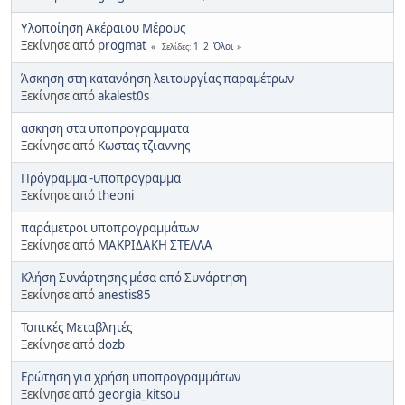
Υλοποίηση Ακέραιου Μέρους
Ξεκίνησε από
progmat
1
2
Όλοι
Σελίδες
Άσκηση στη κατανόηση λειτουργίας παραμέτρων
Ξεκίνησε από
akalest0s
ασκηση στα υποπρογραμματα
Ξεκίνησε από
Κωστας τζιαννης
Πρόγραμμα -υποπρογραμμα
Ξεκίνησε από
theoni
παράμετροι υποπρογραμμάτων
Ξεκίνησε από
ΜΑΚΡΙΔΑΚΗ ΣΤΕΛΛΑ
Κλήση Συνάρτησης μέσα από Συνάρτηση
Ξεκίνησε από
anestis85
Τοπικές Μεταβλητές
Ξεκίνησε από
dozb
Ερώτηση για χρήση υποπρογραμμάτων
Ξεκίνησε από
georgia_kitsou