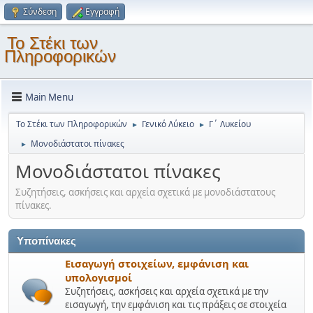
Σύνδεση
Εγγραφή
Το Στέκι των
Πληροφορικών
Main Menu
Το Στέκι των Πληροφορικών
Γενικό Λύκειο
Γ΄ Λυκείου
►
►
Μονοδιάστατοι πίνακες
►
Μονοδιάστατοι πίνακες
Συζητήσεις, ασκήσεις και αρχεία σχετικά με μονοδιάστατους
πίνακες.
Υποπίνακες
Εισαγωγή στοιχείων, εμφάνιση και
υπολογισμοί
Συζητήσεις, ασκήσεις και αρχεία σχετικά με την
εισαγωγή, την εμφάνιση και τις πράξεις σε στοιχεία