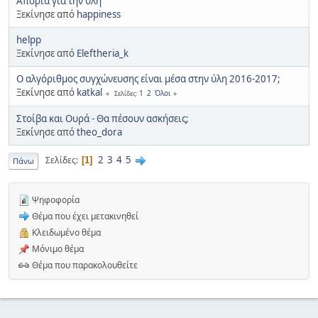
Απορία για την ύλη
Ξεκίνησε από
happiness
helpp
Ξεκίνησε από
Eleftheria_k
Ο αλγόριθμος συγχώνευσης είναι μέσα στην ύλη 2016-2017;
Ξεκίνησε από
katkal
1
2
Όλοι
Σελίδες
Στοίβα και Ουρά - Θα πέσουν ασκήσεις;
Ξεκίνησε από
theo_dora
2
3
4
5
Σελίδες
1
Πάνω
Ψηφοφορία
Θέμα που έχει μετακινηθεί
Κλειδωμένο θέμα
Μόνιμο θέμα
Θέμα που παρακολουθείτε