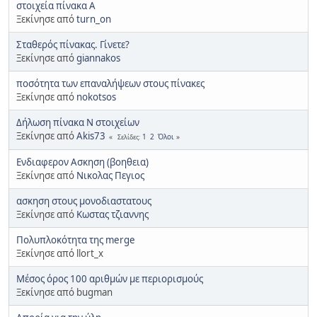
στοιχεία πίνακα Α
Ξεκίνησε από
turn_on
Σταθερός πίνακας. Γίνετε?
Ξεκίνησε από
giannakos
ποσότητα των επαναλήψεων στους πίνακες
Ξεκίνησε από
nokotsos
Δήλωση πίνακα Ν στοιχείων
Ξεκίνησε από
Akis73
1
2
Όλοι
Σελίδες
Ενδιαφερον Ασκηση (βοηθεια)
Ξεκίνησε από
Νικολας Πεγιος
ασκηση στους μονοδιαστατους
Ξεκίνησε από
Κωστας τζιαννης
Πολυπλοκότητα της merge
Ξεκίνησε από llort_x
Μέσος όρος 100 αριθμών με περιορισμούς
Ξεκίνησε από bugman