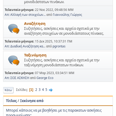
μονοδιάστατων πινάκων.
Τελευταίο μήνυμα:
22 Νοε 2022, 09:48:56 ΜΜ
Απ: Αλλαγή των στοιχείων...
από
Γιαννούλης Γιώργος
Αναζήτηση
Συζητήσεις, ασκήσεις και αρχεία σχετικά με την
αναζήτηση στοιχείων σε μονοδιάστατους πίνακες.
Τελευταίο μήνυμα:
15 Δεκ 2025, 10:37:31 ΠΜ
Απ: Δυαδική Αναζήτηση κα...
από
pgrontas
Ταξινόμηση
Συζητήσεις, ασκήσεις και αρχεία σχετικά με την
ταξινόμηση μονοδιάστατων πινάκων.
Τελευταίο μήνυμα:
07 Μαρ 2023, 03:34:51 ΜΜ
Απ: ΣΟΣ ΑΣΚΗΣΗ
από
George Eco
2
3
4
5
Σελίδες
1
Κάτω
Τίτλος
/
Ξεκίνησε από
Mπορεί κάποιος να με βοηθήσει με τις παρακατων ασκήσεις
προσωμοίωσης;