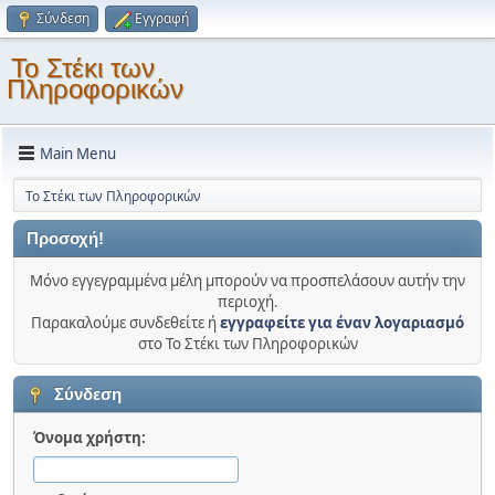
Σύνδεση
Εγγραφή
Το Στέκι των
Πληροφορικών
Main Menu
Το Στέκι των Πληροφορικών
Προσοχή!
Μόνο εγγεγραμμένα μέλη μπορούν να προσπελάσουν αυτήν την
περιοχή.
Παρακαλούμε συνδεθείτε ή
εγγραφείτε για έναν λογαριασμό
στο Το Στέκι των Πληροφορικών
Σύνδεση
Όνομα χρήστη: