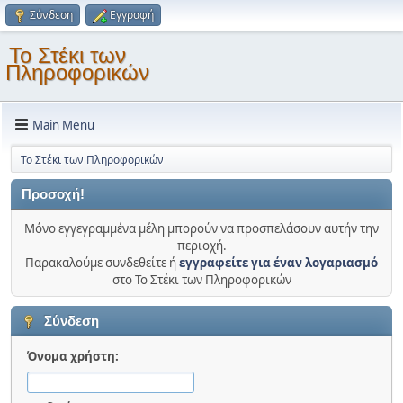
Σύνδεση
Εγγραφή
Το Στέκι των
Πληροφορικών
Main Menu
Το Στέκι των Πληροφορικών
Προσοχή!
Μόνο εγγεγραμμένα μέλη μπορούν να προσπελάσουν αυτήν την
περιοχή.
Παρακαλούμε συνδεθείτε ή
εγγραφείτε για έναν λογαριασμό
στο Το Στέκι των Πληροφορικών
Σύνδεση
Όνομα χρήστη: