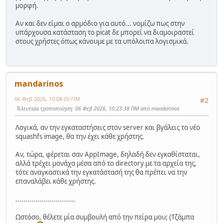
μορφή.
Αν και δεν είμαι ο αρμόδιο για αυτό... νομίζω πως στην
υπάρχουσα κατάσταση το picat δε μπορεί να διαμοιραστεί
στους χρήστες όπως κάνουμε με τα υπόλοιπα λογισμικά.
mandarinos
06 Φεβ 2026, 10:08:05 ΠΜ
#2
Τελευταία τροποποίηση
: 06 Φεβ 2026, 10:23:38 ΠΜ από mandarinos
Λογικά, αν την εγκαταστήσεις στον server και βγάλεις το νέο
squashfs image, θα την έχει κάθε χρήστης.
Αν, τώρα, φέρεται σαν AppImage, δηλαδή δεν εγκαθίσταται,
αλλά τρέχει μονάχα μέσα από το directory με τα αρχεία της,
τότε αναγκαστικά την εγκατάστασή της θα πρέπει να την
επαναλάβει κάθε χρήστης.
..............................
Ωστόσο, θέλετε μία συμβουλή από την πείρα μου; (Τζάμπα