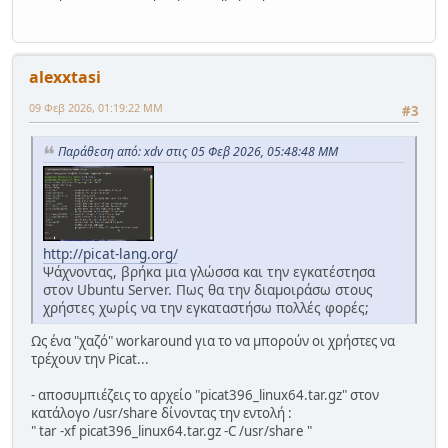
alexxtasi
09 Φεβ 2026, 01:19:22 ΜΜ
#3
Παράθεση από: xdv στις 05 Φεβ 2026, 05:48:48 ΜΜ
http://picat-lang.org/
Ψάχνοντας, βρήκα μια γλώσσα και την εγκατέστησα
στον Ubuntu Server. Πως θα την διαμοιράσω στους
χρήστες χωρίς να την εγκαταστήσω πολλές φορές;
Ως ένα "χαζό" workaround για το να μπορούν οι χρήστες να
τρέχουν την Picat...
- αποσυμπιέζεις το αρχείο "picat396_linux64.tar.gz" στον
κατάλογο /usr/share δίνοντας την εντολή :
" tar -xf picat396_linux64.tar.gz -C /usr/share "