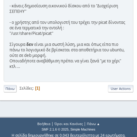
- κάνεις δημοσίευση εικονικού δίσκου από το "Διαχείριση
ΣΕΠΕΗΥ"
- ο χρήστης από τον υπολογιστή του τρέχει την picat δίνοντας
σε ένα τερματικό την εντολή :
"/usr/share/Picat/picat"
Σίγουρα
δεν
είναι μια σωστή λύση, μια και όπως είπα πιο
πάνω το λογισμικό δε βρίσκεται στα αποθετήρια του ubuntu,
ούτε σε deb μορφή.
Οποιαδήποτε αναβάθμιση πρέπει να γίνει ξανά "με το χέρι"
κτλ ...
Σελίδες
1
Πάνω
User Actions
|
|
Βοήθεια
Όροι και Κανόνες
Πάνω ▲
,
SMF 2.1.6 © 2025
Simple Machines
Η σελίδα δημιουργήθηκε σε 0.043 δευτερόλεπτα με 24 ερωτήματα.