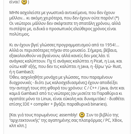
είναι!
)
ΜΗΝ ασχολείστε με γνωστικά αντικείμενα, που δεν έχουν
μέλλον... κι ακόμη χειρότερα, που δεν έχουν ούτε παρόν! (*)
Οι νεώτεροι μάλλον δεν σκέφτεστε τη σπατάλη χρόνου, αλλά
πιστέψτε με, ειδικά ο προσωπικός ελεύθερος χρόνος είναι
πολύτιμος.
Κι αν έχουν βγεί γλώσσες προγραμματισμού από το 1954!...
Αλλά οι περισσότερες πήγαν στο μουσείο. Σήμερα, βέβαια,
εξακολουθούν να βγαίνουν, αλλά κανείς δεν μας λέει τί
ανάγκες καλύπτουν. Πχ τί ανάγκες καλύπτει η Picat, η Lua, και
ούτω καθ' εξής, που δεν τις καλύπτει η Java, η -ξέρω 'γώ- Rust,
ή η Gambas3;
Όθεν, ασχοληθήτε μονάχα με γλώσσες, που παραμένουν
διαχρονικές - διότι (ως καλοσχεδιασμένες) έχουν αποδείξει
την αντοχή τους στη φθορά του χρόνου: C / C++ / Java, άντε και
καμιά Gambas3 από τις νεώτερες (αν μισείτε τα Παραθύρια κι
αγαπάτε μόνο το Linux, είναι εύκολη και δυναμιτάκι! - διαθέτει
επίσης IDE + compiler + βγάζει παραθυρικά binaries).
[Και γιά τους πορωμένους: assembly!
Συν το βιβλίο της
"αρχιτεκτονικής" της αγαπημένης σας πλατφόρμας / PC, XBox,
κλπ κλπ.]