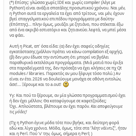
(*) Επίσης: γλώσσα χωρίς IDE και χωρίς compiler (λέγε με
Python!) είναι ανάξια σπατάλης προσωπικού χρόνου. Ναι μέν,
η Python αυτά τα εργαλεία τα έχει από τρίτους, ναι μέν, έχουν
βγεί επαγγελματικού επιπέδου προγράμματα με δαύτην
(Επόπτης)... πλην όμως, μοιάζει με ζητιάνο, που στέκεται έξω
από ένα ακριβό εστιατόριο και ζητιανεύει λεφτά, να μπεί μέσα
να φάει.
Αυτή η Picat, απ' όσα είδα: (α) δεν έχει σαφείς οδηγίες
εγκατάστασης (μάλλον πρέπει να κάνω compilation εξ αρχής),
(β) δεν μου έδωσε την εντύπωση ότι μπορεί να βγάλει
παραθυρικά εκτελέσιμα προγράμματα. (Μιά ματιά που έριξα
στα παραδείγματά της, δεν πρόσεξα να έχει κλήσεις σε πχ Qt
modules / libraries. Παρεκτός αν μου ξέφυγε τόσο πολύ.) Αν
είναι εν έτει 2026 να δουλεύουμε μονάχα σε οθόνη εντολών,
άσε!... Ξέρουμε και το a.out!
Υγ: Και πού το ξέρουμε, αν μία γλώσσα προγραμματισμού έχει
ή δεν έχει μέλλον; Θα καταφύγουμε σε καφετζούδες;
Όχι. Απλούστατα, βλέπουμε αν έχει παρόν.
Και αποφεύγουμε
τις μόδες!
(Πχ η Python έγινε μόδα τότε που βγήκε, και δεύτερη φορά
εδώ και λίγα χρόνια. Μόδα, όμως, τότε στα "λέητ νάϊντιζ", ήταν
και η Perl. Πού 'ν' την, όμως, σήμερα η Perl; )