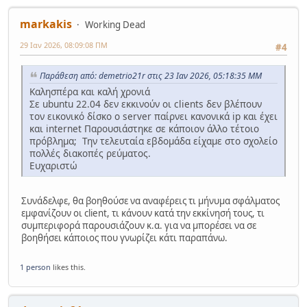
markakis
Working Dead
29 Ιαν 2026, 08:09:08 ΠΜ
#4
Παράθεση από: demetrio21r στις 23 Ιαν 2026, 05:18:35 ΜΜ
Καλησπέρα και καλή χρονιά
Σε ubuntu 22.04 δεν εκκινούν οι clients δεν βλέπουν
τον εικονικό δίσκο ο server παίρνει κανονικά ip και έχει
και internet Παρουσιάστηκε σε κάποιον άλλο τέτοιο
πρόβλημα; Την τελευταία εβδομάδα είχαμε στο σχολείο
πολλές διακοπές ρεύματος.
Ευχαριστώ
Συνάδελφε, θα βοηθούσε να αναφέρεις τι μήνυμα σφάλματος
εμφανίζουν οι client, τι κάνουν κατά την εκκίνησή τους, τι
συμπεριφορά παρουσιάζουν κ.α. για να μπορέσει να σε
βοηθήσει κάποιος που γνωρίζει κάτι παραπάνω.
1 person
likes this.