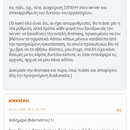
Αν, πάλι, όχι, τότε: Διαχείριση ΣΕΠΕΗΥ στον server και
επαναρρύθμιση του δικτύου του εργαστηρίου.
(Το κακό εδώ είναι ότι, αν έχει απορρυθμιστεί, θα πιάσει μέν η
νέα ρύθμιση, αλλά πρέπει κάθε φορά που ξαναξεκινάς τον
server να ξαναδίνεις την εντολή dnsmasq, προκειμένου να τον
βλέπουν τα τερματικά. Κάπου κάπως μένουν κατάλοιπα από
την προηγούμενη εγκατάσταση, τα οποία προσωπικώς δεν τά
'χω βρεί να τα σβήσω. Βλέπεις, μου έτυχε, επειδή είχα κάνει
δοκιμές με τις κάρτες δικτύου κάποτε, κι όταν επανέφερα τις
αρχικές, άρχισε να μου κάνει κόλπα.
Δοκίμασε την dnsmasq και τώρα, ίσως πιάσει και αποφύγεις
όλη την προηγούμενη διαδικασία.)
alexxtasi
26 Ιαν 2026, 09:41:45 ΠΜ
#2
Καλημέρα @demetrio21r