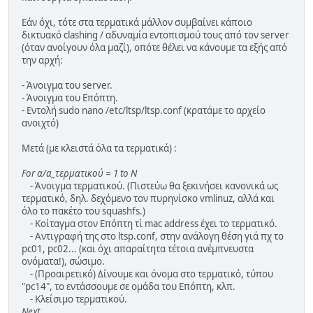
Εάν όχι, τότε στα τερματικά μάλλον συμβαίνει κάποιο
δικτυακό clashing / αδυναμία εντοπισμού τους από τον server
(όταν ανοίγουν όλα μαζί), οπότε θέλει να κάνουμε τα εξής από
την αρχή:
- Άνοιγμα του server.
- Άνοιγμα του Επόπτη.
- Εντολή sudo nano /etc/ltsp/ltsp.conf (κρατάμε το αρχείο
ανοιχτό)
Μετά (με κλειστά όλα τα τερματικά) :
For α/α_τερματικού = 1 to N
- Άνοιγμα τερματικού. (Πιστεύω θα ξεκινήσει κανονικά ως
τερματικό, δηλ. δεχόμενο τον πυρηνίσκο vmlinuz, αλλά και
όλο το πακέτο του squashfs.)
- Κοίταγμα στον Επόπτη τί mac address έχει το τερματικό.
- Αντιγραφή της στο ltsp.conf, στην ανάλογη θέση γιά πχ το
pc01, pc02... (και όχι απαραίτητα τέτοια ανέμπνευστα
ονόματα!), σώσιμο.
- (Προαιρετικό) Δίνουμε και όνομα στο τερματικό, τύπου
"pc14", το εντάσσουμε σε ομάδα του Επόπτη, κλπ.
- Κλείσιμο τερματικού.
Next