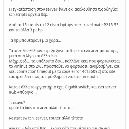
H εγκατάσταση στον server έγινε οκ, ακολούθησα τις οδηγίες,
sch scripts αρχεία ltsp.
Από τα 15 clients τα 12 είνια laptops acer travel mate P215-53
και τα άλλα 3 pc hp
Τα hp μπουτάρανε μια χαρά.....
Τα acer δεν θέλουν, έτρεξα ξανα τα ltsp και ένα acer μπούταρε,
μετά από λίγο και άλλο ένα.
Μέχρις εδώ, τα υπόλοιπα δεν... κολλάνε εκει που φορτώνετεαι
το vmlinuz,στο 2% , προσπαθεί να φορτώσει ,αναβοσβήνει και
λέει connection timeout με το code error 4c126092( στο site
του ipxe λεει πως το πρόβλημα είνια στο timeout )
Κατα τ άλλα το εργαστήριο έχει Gigabit switch, και ένα server
8Gb 4πύρηνο...
Τι έκανα?
upate to bios στα acer αλλά τίποτα....
Restart switch, server, router αλλά τίποτα
Δεν έχω ιδέα από ltsp ...έκανα κάτι που είπε το claude για