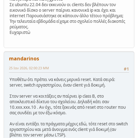
Σε ubuntu 22.04 δεν εκκινούν οι clients δεν βλέπουν τον
εικονικό δίσκο ο server παίρνει κανονικά ip και έχει και
internet Παρουσιάστηκε σε κάποιον άλλο τέτοιο πρόβλημα;
Την τελευταία εβδομάδα είχαμε στο σχολείο πολλές διακοπές
ρεύματος.
Ευχαριστώ
mandarinos
25 Ιαν 2026, 02:00:23 ΜΜ
#1
Υποθέτω ότι πρέπει να κάνεις μερικά reset. Κατά σειρά:
server, switch εργαστηρίου, έναν client γιά δοκιμή.
Στον server να κοιτάξεις αν παίρνει ip class B, στο
αποκλειστικό δίκτυο του σχολείου. Δηλαδή κάτι σαν
10.xxx.xxx.10 . Αν όχι, τότε ξεκινάς από reset στο router που
σας συνδέει με τον έξω κόσμο.
Αν είναι εντάξει τα πράγματα μέχρις εδώ, τότε reset στο switch
εργαστηρίου και μετά άνοιγμα ενός client γιά δοκιμή (αν
βλέπει τον server μέσω LTSP).