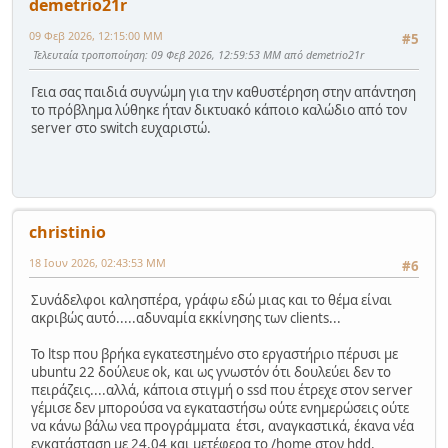
demetrio21r
09 Φεβ 2026, 12:15:00 ΜΜ
#5
Τελευταία τροποποίηση
: 09 Φεβ 2026, 12:59:53 ΜΜ από demetrio21r
Γεια σας παιδιά συγνώμη για την καθυστέρηση στην απάντηση
το πρόβλημα λύθηκε ήταν δικτυακό κάποιο καλώδιο από τον
server στο switch ευχαριστώ.
christinio
18 Ιουν 2026, 02:43:53 ΜΜ
#6
Συνάδελφοι καλησπέρα, γράφω εδώ μιας και το θέμα είναι
ακριβώς αυτό.....αδυναμία εκκίνησης των clients...
Το ltsp που βρήκα εγκατεστημένο στο εργαστήριο πέρυσι με
ubuntu 22 δούλευε ok, και ως γνωστόν ότι δουλεύει δεν το
πειράζεις....αλλά, κάποια στιγμή ο ssd που έτρεχε στον server
γέμισε δεν μπορούσα να εγκαταστήσω ούτε ενημερώσεις ούτε
να κάνω βάλω νεα προγράμματα έτσι, αναγκαστικά, έκανα νέα
εγκατάσταση με 24.04 και μετέφερα το /home στον hdd.