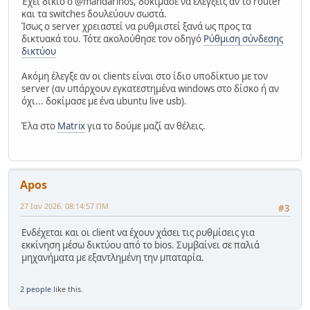
Έχει δίκιο ο @mandarinos, δοκίμασε να ελέγξεις αν το router
και τα switches δουλεύουν σωστά.
Ίσως ο server χρειαστεί να ρυθμιστεί ξανά ως προς τα
δικτυακά του. Τότε ακολούθησε τον οδηγό
Ρύθμιση σύνδεσης
δικτύου
Ακόμη έλεγξε αν οι clients είναι στο ίδιο υποδίκτυο με τον
server (αν υπάρχουν εγκατεστημένα windows στο δίσκο ή αν
όχι... δοκίμασε με ένα ubuntu live usb).
Έλα στο
Matrix
για το δούμε μαζί αν θέλεις.
Apos
27 Ιαν 2026, 08:14:57 ΠΜ
#3
Ενδέχεται και οι client να έχουν χάσει τις ρυθμίσεις για
εκκίνηση μέσω δικτύου από το bios. Συμβαίνει σε παλιά
μηχανήματα με εξαντλημένη την μπαταρία.
2 people
like this.