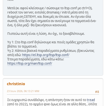
Μετά (κι αφού κλείσουμε / σώσουμε το ltsp.conf με ctrl+O),
reboot τον server, εντολές dnsmasq / initrd μέσα από τη
διαχείριση ΣΕΠΕΗΥ, και δοκιμές αν έπιασε. Αν έγιναν όλα
σωστά, τότε δεν έχει σημασία αν ανοίγουμε τα τερματικά ένα-
ένα, ή όλα μαζί· θα ξεκινήσουν κανονικά.
Πιστεύω αυτή είναι η λύση. Αν όχι, το ξαναβλέπουμε.
Υγ 1: Στο ltsp.conf δηλώνουμε και ποιές ομάδες χρηστών θα
βλέπει το τερματικό.
Υγ 2: Κάποια βασικά παραδείγματα ρυθμίσεων, (ξεκινώντας
από) εδώ:
https://el.ltsp.org/ltsp/ltsp.conf/
Έτοιμα παραδείγματα, εδώ κάτω-κάτω:
https://ltsp.org/man/ltsp.conf/
christinio
23 Ιουν 2026, 06:13:21 ΜΜ
#8
Σε ευχαριστώ συνάδελφε, η απάντηση ήταν σε αυτό το
tread
(από το 2022), το αρχέιο ipxe όμως είναι σε αλλη θέση , οπότε