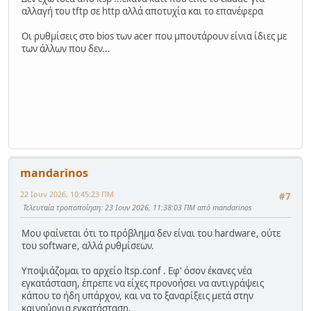
αλλαγή του tftp σε http αλλά αποτυχία και το επανέφερα
Οι ρυθμίσεις στο bios των acer που μπουτάρουν είνια ίδιες με
των άλλων που δεν...
mandarinos
22 Ιουν 2026, 10:45:23 ΠΜ
#7
Τελευταία τροποποίηση
: 23 Ιουν 2026, 11:38:03 ΠΜ από mandarinos
Μου φαίνεται ότι το πρόβλημα δεν είναι του hardware, ούτε
του software, αλλά ρυθμίσεων.
Υποψιάζομαι το αρχείο ltsp.conf . Εφ' όσον έκανες νέα
εγκατάσταση, έπρεπε να είχες προνοήσει να αντιγράψεις
κάπου το ήδη υπάρχον, και να το ξαναρίξεις μετά στην
καινούργια εγκατάσταση.