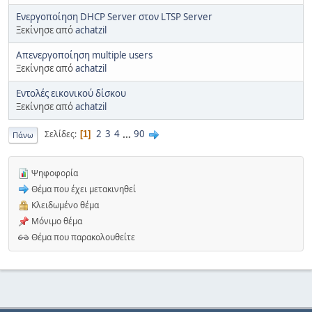
Ενεργοποίηση DHCP Server στον LTSP Server
Ξεκίνησε από
achatzil
Απενεργοποίηση multiple users
Ξεκίνησε από
achatzil
Εντολές εικονικού δίσκου
Ξεκίνησε από
achatzil
2
3
4
...
90
Σελίδες
1
Πάνω
Ψηφοφορία
Θέμα που έχει μετακινηθεί
Κλειδωμένο θέμα
Μόνιμο θέμα
Θέμα που παρακολουθείτε