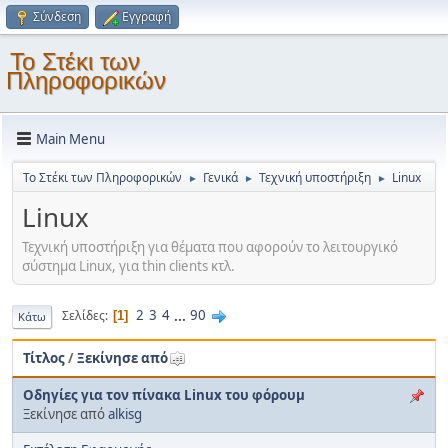
Σύνδεση
Εγγραφή
Το Στέκι των
Πληροφορικών
Main Menu
Το Στέκι των Πληροφορικών
Γενικά
Τεχνική υποστήριξη
Linux
►
►
►
Linux
Τεχνική υποστήριξη για θέματα που αφορούν το λειτουργικό
σύστημα Linux, για thin clients κτλ.
2
3
4
...
90
Σελίδες
1
Κάτω
Τίτλος
/
Ξεκίνησε από
Οδηγίες για τον πίνακα Linux του φόρουμ
Ξεκίνησε από
alkisg