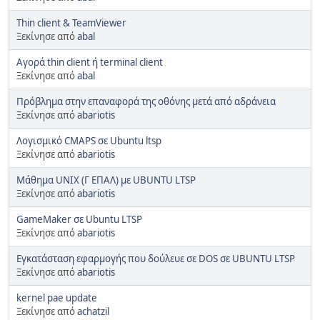
Thin client & TeamViewer
Ξεκίνησε από
abal
Αγορά thin client ή terminal client
Ξεκίνησε από
abal
Πρόβλημα στην επαναφορά της οθόνης μετά από αδράνεια
Ξεκίνησε από
abariotis
Λογισμικό CMAPS σε Ubuntu ltsp
Ξεκίνησε από
abariotis
Μάθημα UNIX (Γ ΕΠΑΛ) με UBUNTU LTSP
Ξεκίνησε από
abariotis
GameMaker σε Ubuntu LTSP
Ξεκίνησε από
abariotis
Eγκατάσταση εφαρμογής που δούλευε σε DOS σε UBUNTU LTSP
Ξεκίνησε από
abariotis
kernel pae update
Ξεκίνησε από
achatzil