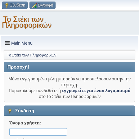
Σύνδεση
Εγγραφή
Το Στέκι των
Πληροφορικών
Main Menu
Το Στέκι των Πληροφορικών
Προσοχή!
Μόνο εγγεγραμμένα μέλη μπορούν να προσπελάσουν αυτήν την
περιοχή.
Παρακαλούμε συνδεθείτε ή
εγγραφείτε για έναν λογαριασμό
στο Το Στέκι των Πληροφορικών
Σύνδεση
Όνομα χρήστη: