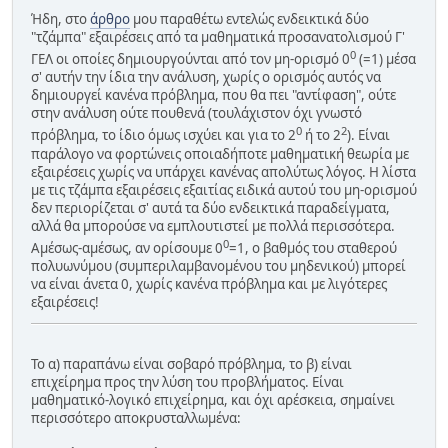
Ήδη, στο
άρθρο
μου παραθέτω εντελώς ενδεικτικά δύο
"τζάμπα" εξαιρέσεις από τα μαθηματικά προσανατολισμού Γ'
0
ΓΕΛ οι οποίες δημιουργούνται από τον μη-ορισμό 0
(=1) μέσα
σ' αυτήν την ίδια την ανάλυση, χωρίς ο ορισμός αυτός να
δημιουργεί κανένα πρόβλημα, που θα πει "αντίφαση", ούτε
στην ανάλυση ούτε πουθενά (τουλάχιστον όχι γνωστό
0
2
πρόβλημα, το ίδιο όμως ισχύει και για το 2
ή το 2
). Είναι
παράλογο να φορτώνεις οποιαδήποτε μαθηματική θεωρία με
εξαιρέσεις χωρίς να υπάρχει κανένας απολύτως λόγος. Η λίστα
με τις τζάμπα εξαιρέσεις εξαιτίας ειδικά αυτού του μη-ορισμού
δεν περιορίζεται σ' αυτά τα δύο ενδεικτικά παραδείγματα,
αλλά θα μπορούσε να εμπλουτιστεί με πολλά περισσότερα.
0
Αμέσως-αμέσως, αν ορίσουμε 0
=1, ο βαθμός του σταθερού
πολυωνύμου (συμπεριλαμβανομένου του μηδενικού) μπορεί
να είναι άνετα 0, χωρίς κανένα πρόβλημα και με λιγότερες
εξαιρέσεις!
Το α) παραπάνω είναι σοβαρό πρόβλημα, το β) είναι
επιχείρημα προς την λύση του προβλήματος. Είναι
μαθηματικό-λογικό επιχείρημα, και όχι αρέσκεια, σημαίνει
περισσότερο αποκρυσταλλωμένα: