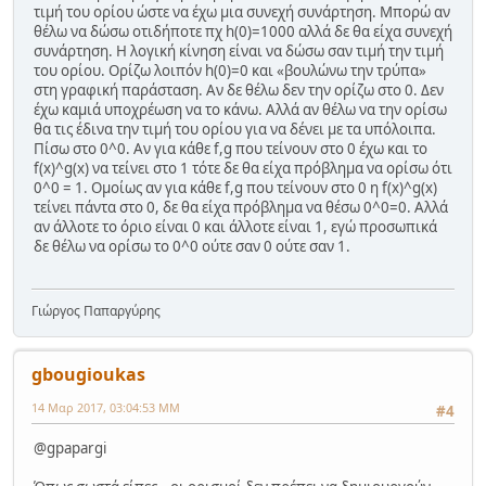
τιμή του ορίου ώστε να έχω μια συνεχή συνάρτηση. Μπορώ αν
θέλω να δώσω οτιδήποτε πχ h(0)=1000 αλλά δε θα είχα συνεχή
συνάρτηση. Η λογική κίνηση είναι να δώσω σαν τιμή την τιμή
του ορίου. Ορίζω λοιπόν h(0)=0 και «βουλώνω την τρύπα»
στη γραφική παράσταση. Αν δε θέλω δεν την ορίζω στο 0. Δεν
έχω καμιά υποχρέωση να το κάνω. Αλλά αν θέλω να την ορίσω
θα τις έδινα την τιμή του ορίου για να δένει με τα υπόλοιπα.
Πίσω στο 0^0. Αν για κάθε f,g που τείνουν στο 0 έχω και το
f(x)^g(x) να τείνει στο 1 τότε δε θα είχα πρόβλημα να ορίσω ότι
0^0 = 1. Ομοίως αν για κάθε f,g που τείνουν στο 0 η f(x)^g(x)
τείνει πάντα στο 0, δε θα είχα πρόβλημα να θέσω 0^0=0. Αλλά
αν άλλοτε το όριο είναι 0 και άλλοτε είναι 1, εγώ προσωπικά
δε θέλω να ορίσω το 0^0 ούτε σαν 0 ούτε σαν 1.
Γιώργος Παπαργύρης
gbougioukas
14 Μαρ 2017, 03:04:53 ΜΜ
#4
@gpapargi