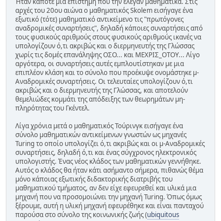
Ήταν κάποτε μια επιστήμη που την έλεγαν μαθηματικά. Στις
αρχές του 20ου αιώνα ο μαθηματικός Skolem εισήγαγε ένα
εξωτικό (τότε) μαθηματικό αντικείμενο τις "πρωτόγονες
αναδρομικές συναρτήσεις", δηλαδή κάποιες συναρτήσεις από
τους φυσικούς αριθμούς στους φυσικούς αριθμούς ικανές να
υπολογίζουν ό,τι ακριβώς και ο διερμηνευτής της Γλώσσας
χωρίς τις δομές επανάληψης ΟΣΟ... και ΜΕΧΡΙΣ_ΟΤΟΥ... Λίγο
αργότερα, οι συναρτήσεις αυτές εμπλουτίστηκαν με μια
επιπλέον κλάση και το σύνολο που προέκυψε ονομάστηκε μ-
Αναδρομικές συναρτήσεις. Οι τελευταίες υπολογίζουν ό,τι
ακριβώς και ο διερμηνευτής της Γλώσσας, και αποτελούν
θεμελιώδες κομμάτι της απόδειξης των θεωρημάτων μη-
πληρότητας του Γκέντελ.
Λίγα χρόνια μετά ο μαθηματικός Τούρινγκ εισήγαγε ένα
σύνολο μαθηματικών αντικείμενων γνωστών ως μηχανές
Turing το οποίο υπολογίζει ό,τι ακριβώς και οι μ-Αναδρομικές
συναρτήσεις, δηλαδή ό,τι και ένας σύγχρονος ηλεκτρονικός
υπολογιστής. Ένας νέος κλάδος των μαθηματικών γεννήθηκε.
Αυτός ο κλάδος θα ήταν κάτι ασήμαντο σήμερα, πιθανώς θέμα
μόνο κάποιας εξωτικής διδακτορικής διατριβής του
μαθηματικού τμήματος, αν δεν είχε εφευρεθεί και υλικά μια
μηχανή που να προσoμοιώνει την μηχανή Turing. Όπως όμως
ξέρουμε, αυτή η υλική μηχανή εφευρέθηκε και είναι πανταχού
παρούσα στο σύνολο της κοινωνικής ζωής (
ubiquitous