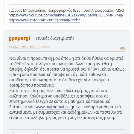
Γιώργος Μπουγιούκας, πληροφορικός (BSc), βιοπληροφορικός (MSc)
https://www.youtube.com/channel/UC2zAWwyEoenVDU33pMNiVMg/
https://www.instagram.com/gioboug/reels/
gpapargi
Γενικός διαχειριστής
14 Μαρ 2017, 03:33:13 ΜΜ
#5
Ναι είναι η προσωπική μου άποψη ότι δε θα ήθελα να οριστεί
το 0^0=1 για το λόγο που ανέφερα. Αλλά και η αντίθετη
άποψη, δηλαδή ότι πρέπει να οριστεί ότι 0^0=1, είναι απλώς
η δική σου προσωπική άποψη και όχι κάτι καθολικά
αποδεκτό, κρίνοντας από το ότι δεν έχει γίνει ακόμα ο
ορισμός που προτείνεις.
Κατά τη γνώμη μου, δεν είναι εδώ το μέρος για τέτοια
συζήτηση. Καλύτερα να υποβάλεις τις απόψεις σου σε
επιστημονικό έλεγχο σε κάποιο μαθηματικό περιοδικό.
Επίσης το site
www.mathematica.gr
έχει καθαρά μαθηματικό
αντικείμενο, με συμμετοχές και ακαδημαϊκών και πιστεύω ότι
είναι το κατάλληλο μέρος για τη συγκεκριμένη συζήτηση.