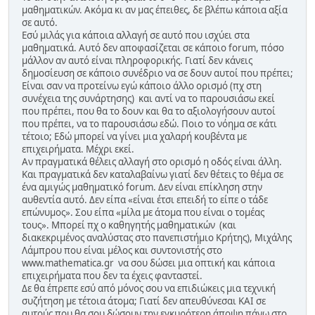
μαθηματικών. Ακόμα κι αν μας έπειθες, δε βλέπω κάποια αξία
σε αυτό.
Εσύ μιλάς για κάποια αλλαγή σε αυτό που ισχύει στα
μαθηματικά. Αυτό δεν αποφασίζεται σε κάποιο forum, πόσο
μάλλον αν αυτό είναι πληροφορικής. Γιατί δεν κάνεις
δημοσίευση σε κάποιο συνέδριο να σε δουν αυτοί που πρέπει;
Είναι σαν να προτείνω εγώ κάποιο άλλο ορισμό (πχ στη
συνέχεια της συνάρτησης) και αντί να το παρουσιάσω εκεί
που πρέπει, που θα το δουν και θα το αξιολογήσουν αυτοί
που πρέπει, να το παρουσιάσω εδώ. Ποιο το νόημα σε κάτι
τέτοιο; Εδώ μπορεί να γίνει μια χαλαρή κουβέντα με
επιχειρήματα. Μέχρι εκεί.
Αν πραγματικά θέλεις αλλαγή στο ορισμό η οδός είναι άλλη.
Και πραγματικά δεν καταλαβαίνω γιατί δεν θέτεις το θέμα σε
ένα αμιγώς μαθηματικό forum. Δεν είναι επίκληση στην
αυθεντία αυτό. Δεν είπα «είναι έτσι επειδή το είπε ο τάδε
επώνυμος». Σου είπα «μίλα με άτομα που είναι ο τομέας
τους». Μπορεί πχ ο καθηγητής μαθηματικών (και
διακεκριμένος αναλύστας στο πανεπιστήμιο Κρήτης), Μιχάλης
Λάμπρου που είναι μέλος και συντονιστής στο
www.mathematica.gr να σου δώσει μια οπτική και κάποια
επιχειρήματα που δεν τα έχεις φανταστεί.
Δε θα έπρεπε εσύ από μόνος σου να επιδιώκεις μια τεχνική
συζήτηση με τέτοια άτομα; Γιατί δεν απευθύνεσαι ΚΑΙ σε
αυτούς που θα σου δώσουν την εγκυρότερη άποψη πάνω στο