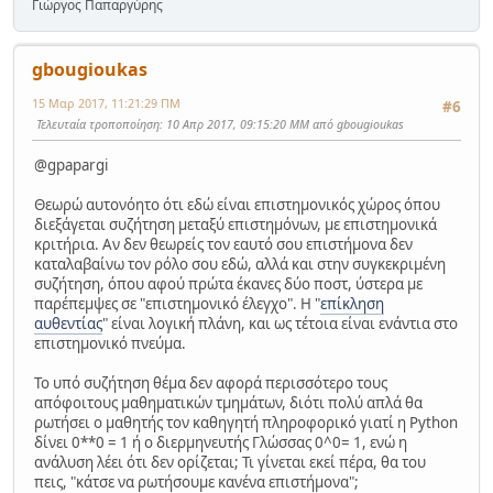
Γιώργος Παπαργύρης
gbougioukas
15 Μαρ 2017, 11:21:29 ΠΜ
#6
Τελευταία τροποποίηση
: 10 Απρ 2017, 09:15:20 ΜΜ από gbougioukas
@gpapargi
Θεωρώ αυτονόητο ότι εδώ είναι επιστημονικός χώρος όπου
διεξάγεται συζήτηση μεταξύ επιστημόνων, με επιστημονικά
κριτήρια. Αν δεν θεωρείς τον εαυτό σου επιστήμονα δεν
καταλαβαίνω τον ρόλο σου εδώ, αλλά και στην συγκεκριμένη
συζήτηση, όπου αφού πρώτα έκανες δύο ποστ, ύστερα με
παρέπεμψες σε "επιστημονικό έλεγχο". Η "
επίκληση
αυθεντίας
" είναι λογική πλάνη, και ως τέτοια είναι ενάντια στο
επιστημονικό πνεύμα.
Το υπό συζήτηση θέμα δεν αφορά περισσότερο τους
απόφοιτους μαθηματικών τμημάτων, διότι πολύ απλά θα
ρωτήσει ο μαθητής τον καθηγητή πληροφορικό γιατί η Python
δίνει 0**0 = 1 ή ο διερμηνευτής Γλώσσας 0^0= 1, ενώ η
ανάλυση λέει ότι δεν ορίζεται; Τι γίνεται εκεί πέρα, θα του
πεις, "κάτσε να ρωτήσουμε κανένα επιστήμονα";