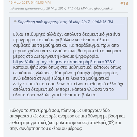
16 Μαρ 2017, 04:45:03 ΜΜ
#13
Τελευταία τροποποίηση
: 28 Μαρ 2017, 11:17:42 ΜΜ από gbougioukas
Παράθεση από: gpapargi στις 16 Μαρ 2017, 11:08:36 ΠΜ
Είναι επιθυμητό αλλά όχι απόλυτα δεσμευτικό για ένα
προγραμματιστικό περιβάλλον να είναι απόλυτα
συμβατό με τα μαθηματικά. Για παράδειγμα, πριν από
μερικά χρόνια για να δούμε πως θα οριστεί το ακέραιο
μέρος στο Διερμηνευτή κάναμε ψηφοφορία.
https://alkisg.mysch.gr/steki/index.php?topic=928.0
Κάποιοι ψήφισαν όπως στα μαθηματικά, κάποιοι όπως
σε κάποιες γλώσσες. Και μόνο η ύπαρξη ψηφοφορίας
ενώ κάποια στιγμή είδαμε τι λένε τα μαθηματικά
δείχνει αυτό που σου λέω: ότι είναι επιθυμητό αλλά όχι
απόλυτα δεσμευτικό. Μπορεί κάποια γλώσσα να το
υλοποιήσει αλλιώς γιατί είναι πιο βολικό.
Εύλογο το επιχείρημά σου, πλην όμως υπάρχουν δύο
αποφασιστικές διαφορές ανάμεσα σε μια δύναμη με βάση και
0
εκθέτη πραγματικές (και μάλιστα φυσικές) σταθερές (0
) και
στην συνάρτηση του ακέραιου μέρους: