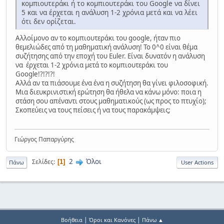
κομπιουτεράκι ή το κομπιουτεράκι του Google να δίνει
5 και να έρχεται η ανάλυση 1-2 χρόνια μετά και να λέει
ότι δεν ορίζεται.
Αλλοίμονο αν το κομπιουτεράκι του google, ήταν πιο
θεμελιώδες από τη μαθηματική ανάλυση! Το 0^0 είναι θέμα
συζήτησης από την εποχή του Euler. Είναι δυνατόν η ανάλυση
να έρχεται 1-2 χρόνια μετά το κομπιουτεράκι του
Google!?!?!?!
Αλλά αν τα πιάσουμε ένα ένα η συζήτηση θα γίνει φιλοσοφική.
Μια διευκρινιστική ερώτηση θα ήθελα να κάνω μόνο: ποια η
στάση σου απέναντι στους μαθηματικούς (ως προς το πτυχίο);
Σκοπεύεις να τους πείσεις ή να τους παρακάμψεις;
Γιώργος Παπαργύρης
2
Όλοι
Σελίδες
1
Πάνω
User Actions
|
|
Βοήθεια
Όροι και Κανόνες
Πάνω ▲