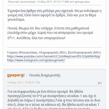
Τελευταία τροποποίηση
: 13 Μαρ 2017, 07:35:17 ΜΜ από gbougioukas
Έγραψα
ένα άρθρο στο μπλόγκ μου σχετικά
. Θα με ενδιέφερε η
γνώμη σας τόσο όσον αφορά το άρθρο, όσο και για το θέμα
γενικότερα.
Γενικά, θεωρώ ότι δεν υπάρχει τίποτα στα μαθηματικά
(τουλάχιστον μέχρι τώρα) που να απαγορεύει τον ορισμό
0
0
=1. Αντίθετα, όλα τον υπαγορεύουν!
Γιώργος Μπουγιούκας, πληροφορικός (BSc), βιοπληροφορικός (MSc)
https://www.youtube.com/channel/UC2zAWwyEoenVDU33pMNiVMg/
https://www.instagram.com/gioboug/reels/
gpapargi
Γενικός διαχειριστής
14 Μαρ 2017, 10:59:31 ΠΜ
#1
Για να συμφωνήσω με ένα τέτοιο ορισμό θα ήθελα
προσεγγίζοντας το 0^0 με συναρτήσεις να κάνει 1 και όχι 0.
Δηλαδή αν πάρω 2 συναρτήσεις f και g που τείνουν και οι δυο
στο 0, όταν το x τείνει σε κάποιο x0, θα ήθελα αυτό να κάνει 1
και όχι 0. Αλλιώς δε θα μου άρεσε ένας τέτοιος ορισμός.