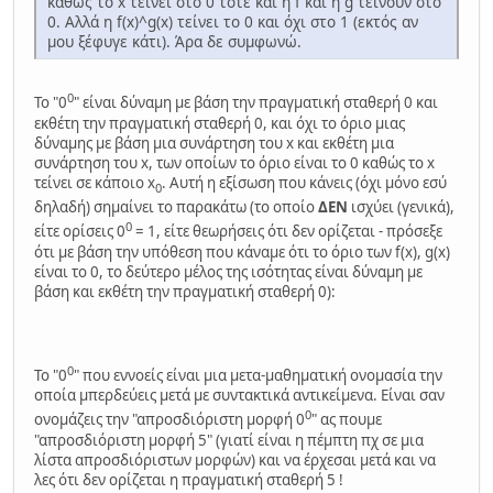
καθώς το x τείνει στο 0 τότε και η f και η g τείνουν στο
0. Αλλά η f(x)^g(x) τείνει το 0 και όχι στο 1 (εκτός αν
μου ξέφυγε κάτι). Άρα δε συμφωνώ.
0
Το "0
" είναι δύναμη με βάση την πραγματική σταθερή 0 και
εκθέτη την πραγματική σταθερή 0, και όχι το όριο μιας
δύναμης με βάση μια συνάρτηση του x και εκθέτη μια
συνάρτηση του x, των οποίων το όριο είναι το 0 καθώς το x
τείνει σε κάποιο x
. Αυτή η εξίσωση που κάνεις (όχι μόνο εσύ
0
δηλαδή) σημαίνει το παρακάτω (το οποίο
ΔΕΝ
ισχύει (γενικά),
0
είτε ορίσεις 0
= 1, είτε θεωρήσεις ότι δεν ορίζεται - πρόσεξε
ότι με βάση την υπόθεση που κάναμε ότι το όριο των f(x), g(x)
είναι το 0, το δεύτερο μέλος της ισότητας είναι δύναμη με
βάση και εκθέτη την πραγματική σταθερή 0):
0
Το "0
" που εννοείς είναι μια μετα-μαθηματική ονομασία την
οποία μπερδεύεις μετά με συντακτικά αντικείμενα. Είναι σαν
0
ονομάζεις την "απροσδιόριστη μορφή 0
" ας πουμε
"απροσδιόριστη μορφή 5" (γιατί είναι η πέμπτη πχ σε μια
λίστα απροσδιόριστων μορφών) και να έρχεσαι μετά και να
λες ότι δεν ορίζεται η πραγματική σταθερή 5 !