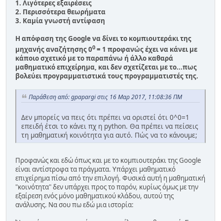
1. Λιγότερες εξαιρέσεις
2. Περισσότερα θεωρήματα
3. Καμία γνωστή αντίφαση
Η απόφαση της Google να δίνει το κομπιουτεράκι της
0
μηχανής αναζήτησης 0
= 1 προφανώς έχει να κάνει με
κάποιο σχετικό με το παραπάνω ή άλλο καθαρά
μαθηματικό επιχείρημα, και δεν σχετίζεται με το...πως
βολεύει προγραμματιστικά τους προγραμματιστές της.
Παράθεση από: gpapargi στις 16 Μαρ 2017, 11:08:36 ΠΜ
Δεν μπορείς να πεις ότι πρέπει να οριστεί ότι 0^0=1
επειδή έτσι το κάνει πχ η python. Θα πρέπει να πείσεις
τη μαθηματική κοινότητα για αυτό. Πώς να το κάνουμε;
Προφανώς και εδώ όπως και με το κομπιουτεράκι της Google
είναι αντίστροφα τα πράγματα. Υπάρχει μαθηματικό
επιχείρημα πίσω από την επιλογή. Φυσικά αυτή η μαθηματική
"κοινότητα" δεν υπάρχει προς το παρόν, κυρίως όμως με την
εξαίρεση ενός μόνο μαθηματικού κλάδου, αυτού της
ανάλυσης. Να σου πω εδώ μια ιστορία: