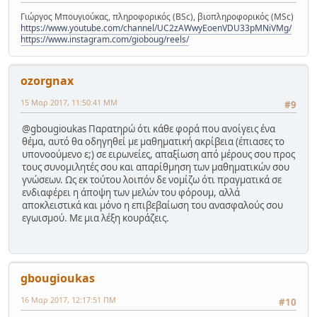
Γιώργος Μπουγιούκας, πληροφορικός (BSc), βιοπληροφορικός (MSc)
https://www.youtube.com/channel/UC2zAWwyEoenVDU33pMNiVMg/
https://www.instagram.com/gioboug/reels/
ozorgnax
15 Μαρ 2017, 11:50:41 ΜΜ
#9
@gbougioukas Παρατηρώ ότι κάθε φορά που ανοίγεις ένα
θέμα, αυτό θα οδηγηθεί με μαθηματική ακρίβεια (έπιασες το
υπονοούμενο ε;) σε ειρωνείες, απαξίωση από μέρους σου προς
τους συνομιλητές σου και απαρίθμηση των μαθηματικών σου
γνώσεων. Ως εκ τούτου λοιπόν δε νομίζω ότι πραγματικά σε
ενδιαφέρει η άποψη των μελών του φόρουμ, αλλά
αποκλειστικά και μόνο η επιβεβαίωση του ανασφαλούς σου
εγωισμού. Με μια λέξη κουράζεις.
gbougioukas
16 Μαρ 2017, 12:17:51 ΠΜ
#10