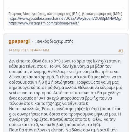
Γιώργος Μπουγιούκας, πληροφορικός (BSc), βιοπληροφορικός (MSc)
https://www.youtube.com/channel/UC2zAWwyEoenVDU33pMNiVMg/
https://www.instagram.com/gioboug/reels/
gpapargi
Γενικός διαχειριστής
14 Μαρ 2017, 01:44:43 ΜΜ
#3
Δεν είπα πουθενά ότι το 0^0 είναι το όριο της f(x)^g(x) όταν η
κάθε μια τείνει στο 0. Το 0^0 δεν έχει νόημα με βάση τον
ορισμό της δύναμης. Αν θέλουμε να έχει νόημα θα πρέπει να
δώσουμε κάποιο ορισμό. Τι είναι αυτό που θα μας κάνει να το
ορίσουμε σαν 1 ή 0 ή 2 ή οτιδήποτε; Προφανώς το να μη μας
δημιουργεί κάποιο πρόβλημα αλλού. Θέλουμε να κάνουμε μια
γενίκευση του ορισμού. Αυτό που είπα είναι ότι θα με χάλαγε
ένας ορισμός 0^0=1 αν εγώ μπορούσα να βρω f,g που να
τείνουν στο 0 και το f(x)^g(x) να τείνει στο 0.
Να το πω αλλιώς. Έστω η συνάρτηση h(x)=f(x)^g(x) όπου f και
g οι συναρτήσεις που όρισα στο προηγούμενο μήνυμά μου. Η
συνάρτηση h ορίζεται παντού εκτός από το 0. Θέλω να την
ορίσω και στο 0, να πω δηλαδή πόσο κάνει το h(0).
Ποια θα ήταν η λογική κίνηση; Να δώσω σαν τιμή στο 0 την