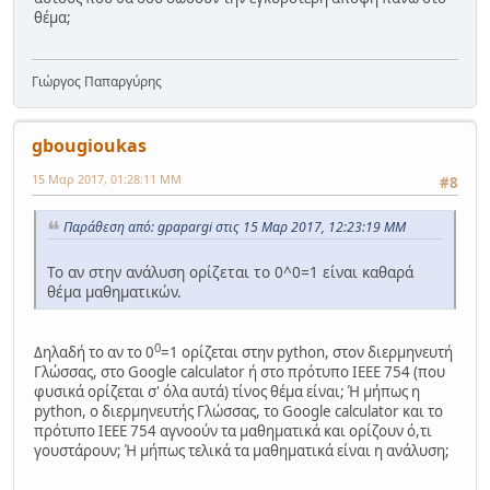
θέμα;
Γιώργος Παπαργύρης
gbougioukas
15 Μαρ 2017, 01:28:11 ΜΜ
#8
Παράθεση από: gpapargi στις 15 Μαρ 2017, 12:23:19 ΜΜ
Το αν στην ανάλυση ορίζεται το 0^0=1 είναι καθαρά
θέμα μαθηματικών.
0
Δηλαδή το αν το 0
=1 ορίζεται στην python, στον διερμηνευτή
Γλώσσας, στο Google calculator ή στο πρότυπο IEEE 754 (που
φυσικά ορίζεται σ' όλα αυτά) τίνος θέμα είναι; Ή μήπως η
python, ο διερμηνευτής Γλώσσας, το Google calculator και το
πρότυπο IEEE 754 αγνοούν τα μαθηματικά και ορίζουν ό,τι
γουστάρουν; Ή μήπως τελικά τα μαθηματικά είναι η ανάλυση;