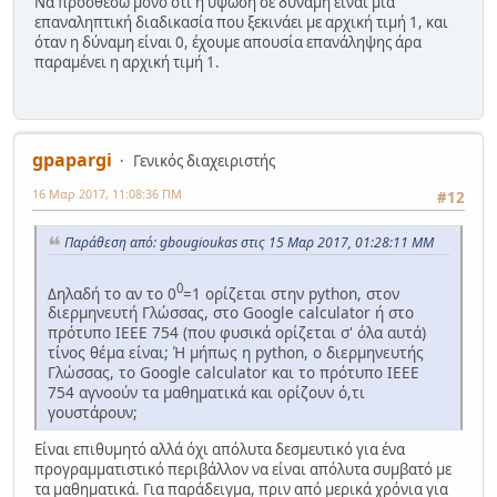
Να προσθέσω μόνο ότι η ύψωση σε δύναμη είναι μια
επαναληπτική διαδικασία που ξεκινάει με αρχική τιμή 1, και
όταν η δύναμη είναι 0, έχουμε απουσία επανάληψης άρα
παραμένει η αρχική τιμή 1.
gpapargi
Γενικός διαχειριστής
16 Μαρ 2017, 11:08:36 ΠΜ
#12
Παράθεση από: gbougioukas στις 15 Μαρ 2017, 01:28:11 ΜΜ
0
Δηλαδή το αν το 0
=1 ορίζεται στην python, στον
διερμηνευτή Γλώσσας, στο Google calculator ή στο
πρότυπο IEEE 754 (που φυσικά ορίζεται σ' όλα αυτά)
τίνος θέμα είναι; Ή μήπως η python, ο διερμηνευτής
Γλώσσας, το Google calculator και το πρότυπο IEEE
754 αγνοούν τα μαθηματικά και ορίζουν ό,τι
γουστάρουν;
Είναι επιθυμητό αλλά όχι απόλυτα δεσμευτικό για ένα
προγραμματιστικό περιβάλλον να είναι απόλυτα συμβατό με
τα μαθηματικά. Για παράδειγμα, πριν από μερικά χρόνια για