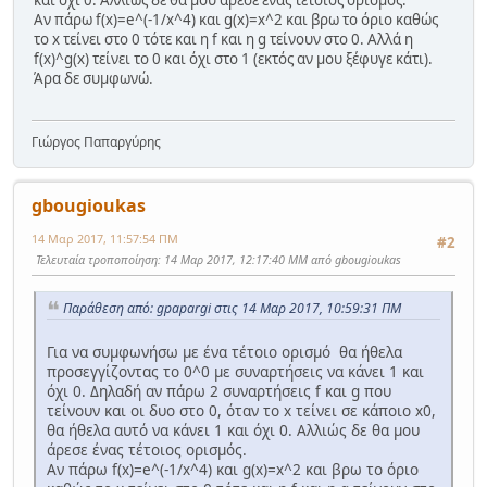
Αν πάρω f(x)=e^(-1/x^4) και g(x)=x^2 και βρω το όριο καθώς
το x τείνει στο 0 τότε και η f και η g τείνουν στο 0. Αλλά η
f(x)^g(x) τείνει το 0 και όχι στο 1 (εκτός αν μου ξέφυγε κάτι).
Άρα δε συμφωνώ.
Γιώργος Παπαργύρης
gbougioukas
14 Μαρ 2017, 11:57:54 ΠΜ
#2
Τελευταία τροποποίηση
: 14 Μαρ 2017, 12:17:40 ΜΜ από gbougioukas
Παράθεση από: gpapargi στις 14 Μαρ 2017, 10:59:31 ΠΜ
Για να συμφωνήσω με ένα τέτοιο ορισμό θα ήθελα
προσεγγίζοντας το 0^0 με συναρτήσεις να κάνει 1 και
όχι 0. Δηλαδή αν πάρω 2 συναρτήσεις f και g που
τείνουν και οι δυο στο 0, όταν το x τείνει σε κάποιο x0,
θα ήθελα αυτό να κάνει 1 και όχι 0. Αλλιώς δε θα μου
άρεσε ένας τέτοιος ορισμός.
Αν πάρω f(x)=e^(-1/x^4) και g(x)=x^2 και βρω το όριο