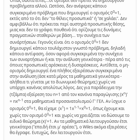
Όπως σωστά είπες...οι ορισμοί δεν πρέπει να δημιουργούν
προβλήματα αλλού. Ωστόσο, δεν ανέφερες κάποιο
0
συγκεκριμένο πρόβλημα που δημιουργεί ο ορισμός 0
=1,
εκτός από το ότι δεν "το θέλεις προσωπικά" ή "σε χαλάει". Δεν
αμφιβάλλω ότι πρόκειται περί αυστηρά προσωπικής θέσης,
μιας και δεν το γράφει πουθενά ότι ορίζουμε τις δυνάμεις
πραγματικών σταθερών με βάση... την συνέχεια των
0
συνάρτήσεων. Γεγονός είναι ότι ο ορισμός 0
=1 δεν
δημιουργεί κάποιο τουλάχιστον γνωστό πρόβλημα, δηλαδή
κάποια αντίφαση, όσον αφορά συγκεκριμένα την συνέχεια
των συναρτήσεων ή και την ανάλυση γενικότερα - πέρα από τις
όποιες προσωπικές αρέσκειες ή δυσαρέσκειες. Αντίθετα, ο μη-
ορισμός δημιουργεί ένα πλήθος εξαιρέσεων συγκεκριμένα
στην ανάλυση (άσε κατά μέρος τα μαθηματικά γενικότερα -
αλήθεια τι γίνεται με το διωνυμικό θεώρημα;) χωρίς να
υπάρχει κανένας απολύτως λόγος. Δες για παράδειγμα την
n
(τζάμπα) εξαίρεση του n=1 από τον κανόνα παραγώγισης (x
)'
n-1
= nx
στα μαθηματικά προσανατολισμού Γ' ΓΕΛ. Αν ίσχυε ο
0
1
1-1
0
ορισμός 0
=1, θα είχαμε (x
) = 1x
=x
=1, όπως έχουμε και
0
χωρίς τον ορισμό 0
=1 και χωρίς να χρειάζεται να δώσουμε το
ειδικό θεώρημα (x)'=1. Αν τα μαθηματικά λειτουργούσαν έτσι
γενικότερα ("επειδή έτσι μ' αρέσει"), ο Wiles ακόμα εξαιρέσεις
θα έγραφε. Ευτυχώς, δεν λειτουργούν έτσι.