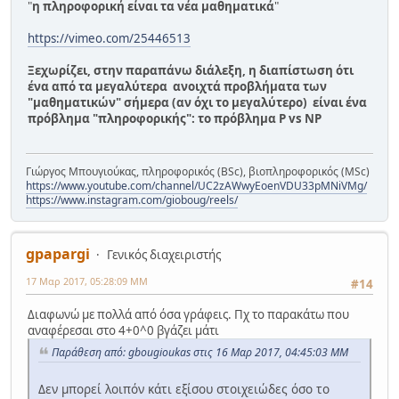
"
η πληροφορική είναι τα νέα μαθηματικά
"
https://vimeo.com/25446513
Ξεχωρίζει, στην παραπάνω διάλεξη, η διαπίστωση ότι
ένα από τα μεγαλύτερα ανοιχτά προβλήματα των
"μαθηματικών" σήμερα (αν όχι το μεγαλύτερο) είναι ένα
πρόβλημα "πληροφορικής": το πρόβλημα P vs NP
Γιώργος Μπουγιούκας, πληροφορικός (BSc), βιοπληροφορικός (MSc)
https://www.youtube.com/channel/UC2zAWwyEoenVDU33pMNiVMg/
https://www.instagram.com/gioboug/reels/
gpapargi
Γενικός διαχειριστής
17 Μαρ 2017, 05:28:09 ΜΜ
#14
Διαφωνώ με πολλά από όσα γράφεις. Πχ το παρακάτω που
αναφέρεσαι στο 4+0^0 βγάζει μάτι
Παράθεση από: gbougioukas στις 16 Μαρ 2017, 04:45:03 ΜΜ
Δεν μπορεί λοιπόν κάτι εξίσου στοιχειώδες όσο το