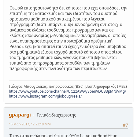
Θεωρώ επίσης αυτονόητο ότι κάποιος που έχει σπουδάσει την
επιστήμη της κατασκευής και των ιδιοτήτων του αυστηρά
ορισμένου μαθηματικού αντικειμένου που λέγεται
"πρόγραμμα" (διότι υπάρχει αμφιμονοσήμαντη αντιστοιχία
ανάμεσα σε κλάσεις ισοδυναμίας προγραμμάτων και σε
κλάσεις ισοδυναμίας μ-Αναδρομικών συναρτήσεων, οι οποίες
είναι αναπαραστίσιμες στην πρωτοβάθμια αριθμητική
Peano), έχει (και απαιτείται να έχει) γενικότερα ένα υπόβαθρο
στα μαθηματικά εξίσου ισχυρό με αυτό κάποιου αποφοίτου
του τμήματος μαθηματικών, γεγονός που επιβεβαιώνεται
τυπικά από τα προγράμματα σπουδών των τμημάτων
πληροφορικής στην πλειονότητα των περιπτώσεων.
Γιώργος Μπουγιούκας, πληροφορικός (BSc), βιοπληροφορικός (MSc)
https://www.youtube.com/channel/UC2zAWwyEoenVDU33pMNiVMg/
https://www.instagram.com/gioboug/reels/
gpapargi
Γενικός διαχειριστής
15 Μαρ 2017, 12:23:19 ΜΜ
#7
Το αν στην ανάλυση ορίζεται το 0^0=1 είναι καθαρά θέμα