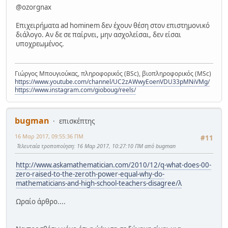
@ozorgnax
Επιχειρήματα ad hominem δεν έχουν θέση στον επιστημονικό
διάλογο. Αν δε σε παίρνει, μην ασχολείσαι, δεν είσαι
υποχρεωμένος.
Γιώργος Μπουγιούκας, πληροφορικός (BSc), βιοπληροφορικός (MSc)
https://www.youtube.com/channel/UC2zAWwyEoenVDU33pMNiVMg/
https://www.instagram.com/gioboug/reels/
bugman
επισκέπτης
16 Μαρ 2017, 09:55:36 ΠΜ
#11
Τελευταία τροποποίηση
: 16 Μαρ 2017, 10:27:10 ΠΜ από bugman
http://www.askamathematician.com/2010/12/q-what-does-00-
zero-raised-to-the-zeroth-power-equal-why-do-
mathematicians-and-high-school-teachers-disagree/λ
Ωραίο άρθρο....