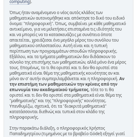
computing
).
Όπως ήταν αναμένομενο ο νέος αυτός κλάδος των
μαθηματικών αυτονομήθηκε και απόκτησε το δικό του ειδικό
όνομα: "πληροφορική". Όπως, συμβαίνει με κάθε μαθηματικό
αντικείμενο, για να μελετήσεις επισταμένα τις ιδιότητές του
και να μπορείς να το κατασκευάζεις με συνέπεια όποτε
απαιτείται, χρειάζεσαι ένα μεγάλο μέρος του συνόλου του
μαθηματικού οπλοστασίου. Αυτή είναι και η τυπική
περίπτωση των προγραμμάτων σπουδών πληροφορικής.
Εξάλλου, και τα τμήματα μαθηματικών δεν διδάσκουν το
σύνολο της επιστήμης των μαθηματικών, αλλά μόνο ένα μέρος
τους. Επομένως, το τι θα οριστεί και τι δεν θα οριστεί στα
μαθηματικά είναι θέμα της μαθηματικής κοινότητας αν και
μόνο αν σ' αυτήν συμπεριλαμβάνεται και η πληροφορική.
Αν
την επιστήμη των μαθηματικών την κρίνεις από την
επωνυμία του ακαδημαϊκού τμήματος
, τότε το τι θα
οριστεί και τι δεν θα οριστεί στα μαθηματικά είναι θέμα της
"μαθηματικής" και της "πληροφορικής" κοινότητας.
Υπενθυμίζω, σχετικά, ότι τα "διακριτά μαθηματικά"
κατατάσσονται διεθνώς και τυπικά στον κλάδο της
πληροφορικής.
Στην παρακάτω διάλεξη, ο πληροφορικός Χρήστος
Παπαδημητρίου (τιμημένος με το βραβείο Gödel) εξηγεί γιατί