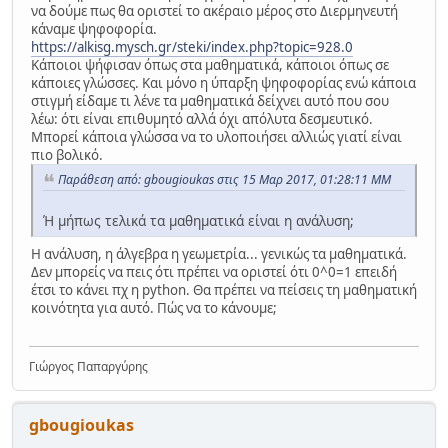
να δούμε πως θα οριστεί το ακέραιο μέρος στο Διερμηνευτή
κάναμε ψηφοφορία.
https://alkisg.mysch.gr/steki/index.php?topic=928.0
Κάποιοι ψήφισαν όπως στα μαθηματικά, κάποιοι όπως σε
κάποιες γλώσσες. Και μόνο η ύπαρξη ψηφοφορίας ενώ κάποια
στιγμή είδαμε τι λένε τα μαθηματικά δείχνει αυτό που σου
λέω: ότι είναι επιθυμητό αλλά όχι απόλυτα δεσμευτικό.
Μπορεί κάποια γλώσσα να το υλοποιήσει αλλιώς γιατί είναι
πιο βολικό.
Παράθεση από: gbougioukas στις 15 Μαρ 2017, 01:28:11 ΜΜ
Ή μήπως τελικά τα μαθηματικά είναι η ανάλυση;
Η ανάλυση, η άλγεβρα η γεωμετρία... γενικώς τα μαθηματικά.
Δεν μπορείς να πεις ότι πρέπει να οριστεί ότι 0^0=1 επειδή
έτσι το κάνει πχ η python. Θα πρέπει να πείσεις τη μαθηματική
κοινότητα για αυτό. Πώς να το κάνουμε;
Γιώργος Παπαργύρης
gbougioukas