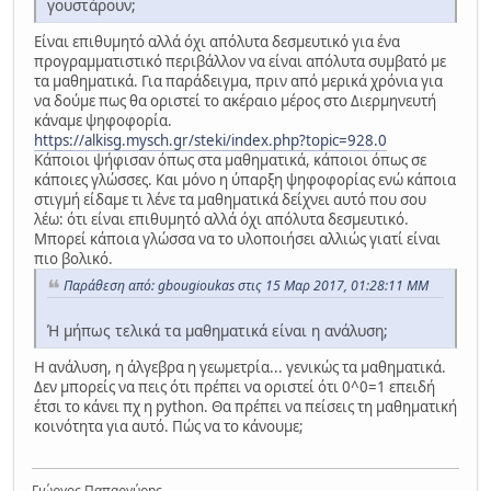
γουστάρουν;
Είναι επιθυμητό αλλά όχι απόλυτα δεσμευτικό για ένα
προγραμματιστικό περιβάλλον να είναι απόλυτα συμβατό με
τα μαθηματικά. Για παράδειγμα, πριν από μερικά χρόνια για
να δούμε πως θα οριστεί το ακέραιο μέρος στο Διερμηνευτή
κάναμε ψηφοφορία.
https://alkisg.mysch.gr/steki/index.php?topic=928.0
Κάποιοι ψήφισαν όπως στα μαθηματικά, κάποιοι όπως σε
κάποιες γλώσσες. Και μόνο η ύπαρξη ψηφοφορίας ενώ κάποια
στιγμή είδαμε τι λένε τα μαθηματικά δείχνει αυτό που σου
λέω: ότι είναι επιθυμητό αλλά όχι απόλυτα δεσμευτικό.
Μπορεί κάποια γλώσσα να το υλοποιήσει αλλιώς γιατί είναι
πιο βολικό.
Παράθεση από: gbougioukas στις 15 Μαρ 2017, 01:28:11 ΜΜ
Ή μήπως τελικά τα μαθηματικά είναι η ανάλυση;
Η ανάλυση, η άλγεβρα η γεωμετρία... γενικώς τα μαθηματικά.
Δεν μπορείς να πεις ότι πρέπει να οριστεί ότι 0^0=1 επειδή
έτσι το κάνει πχ η python. Θα πρέπει να πείσεις τη μαθηματική
κοινότητα για αυτό. Πώς να το κάνουμε;
Γιώργος Παπαργύρης