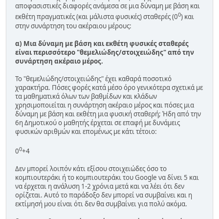
αποφασιστικές διαφορές ανάμεσα σε μια δύναμη με βάση και
0
εκθέτη πραγματικές (και μάλιστα φυσικές) σταθερές (0
) και
στην συνάρτηση του ακέραιου μέρους:
α) Μια δύναμη με βάση και εκθέτη φυσικές σταθερές
είναι περισσότερο "θεμελιώδης/στοιχειώδης" από την
συνάρτηση ακέραιο μέρος.
Το "θεμελιώδης/στοιχειώδης" έχει καθαρά ποσοτικό
χαρακτήρα. Πόσες φορές κατά μέσο όρο γενικότερα σχετικά με
τα μαθηματικά όλων των βαθμίδων και κλάδων
χρησιμοποιείται η συνάρτηση ακέραιο μέρος και πόσες μια
δύναμη με βάση και εκθέτη μια φυσική σταθερή; Ήδη από την
6η Δημοτικού ο μαθητής έρχεται σε επαφή με δυνάμεις
φυσικών αριθμών και επομένως με κάτι τέτοιο:
0
0
+4
Δεν μπορεί λοιπόν κάτι εξίσου στοιχειώδες όσο το
κομπιουτεράκι ή το κομπιουτεράκι του Google να δίνει 5 και
να έρχεται η ανάλυση 1-2 χρόνια μετά και να λέει ότι δεν
ορίζεται. Αυτό το παράδοξο δεν μπορεί να συμβαίνει και η
εκτίμησή μου είναι ότι δεν θα συμβαίνει για πολύ ακόμα.