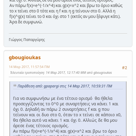
Αν πάρω f(x)=e^(-1/x^4) και g(x)=x^2 και βρω το όριο καθώς
το x τείνει στο 0 τότε και η f και η g τείνουν στο 0. Αλλά η
f(x)^g(x) τείνει το 0 και όχι στο 1 (εκτός αν μου ξέφυγε κάτι).
Άρα δε συμφωνώ.
Γιώργος Παπαργύρης
gbougioukas
14 Μαρ 2017, 11:57:54 ΠΜ
#2
Τελευταία τροποποίηση
: 14 Μαρ 2017, 12:17:40 ΜΜ από gbougioukas
Παράθεση από: gpapargi στις 14 Μαρ 2017, 10:59:31 ΠΜ
Για να συμφωνήσω με ένα τέτοιο ορισμό θα ήθελα
προσεγγίζοντας το 0^0 με συναρτήσεις να κάνει 1 και
όχι 0. Δηλαδή αν πάρω 2 συναρτήσεις f και g που
τείνουν και οι δυο στο 0, όταν το x τείνει σε κάποιο x0,
θα ήθελα αυτό να κάνει 1 και όχι 0. Αλλιώς δε θα μου
άρεσε ένας τέτοιος ορισμός.
Αν πάρω f(x)=e^(-1/x^4) και g(x)=x^2 και βρω το όριο