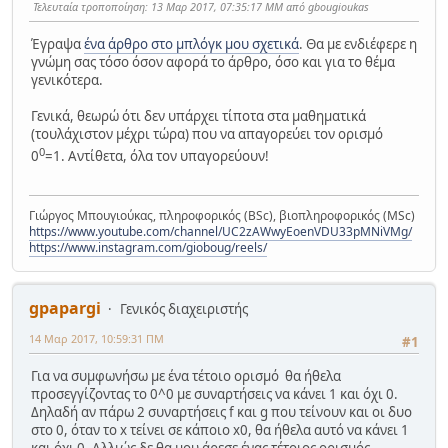
Τελευταία τροποποίηση
: 13 Μαρ 2017, 07:35:17 ΜΜ από gbougioukas
Έγραψα
ένα άρθρο στο μπλόγκ μου σχετικά
. Θα με ενδιέφερε η
γνώμη σας τόσο όσον αφορά το άρθρο, όσο και για το θέμα
γενικότερα.
Γενικά, θεωρώ ότι δεν υπάρχει τίποτα στα μαθηματικά
(τουλάχιστον μέχρι τώρα) που να απαγορεύει τον ορισμό
0
0
=1. Αντίθετα, όλα τον υπαγορεύουν!
Γιώργος Μπουγιούκας, πληροφορικός (BSc), βιοπληροφορικός (MSc)
https://www.youtube.com/channel/UC2zAWwyEoenVDU33pMNiVMg/
https://www.instagram.com/gioboug/reels/
gpapargi
Γενικός διαχειριστής
14 Μαρ 2017, 10:59:31 ΠΜ
#1
Για να συμφωνήσω με ένα τέτοιο ορισμό θα ήθελα
προσεγγίζοντας το 0^0 με συναρτήσεις να κάνει 1 και όχι 0.
Δηλαδή αν πάρω 2 συναρτήσεις f και g που τείνουν και οι δυο
στο 0, όταν το x τείνει σε κάποιο x0, θα ήθελα αυτό να κάνει 1
και όχι 0. Αλλιώς δε θα μου άρεσε ένας τέτοιος ορισμός.