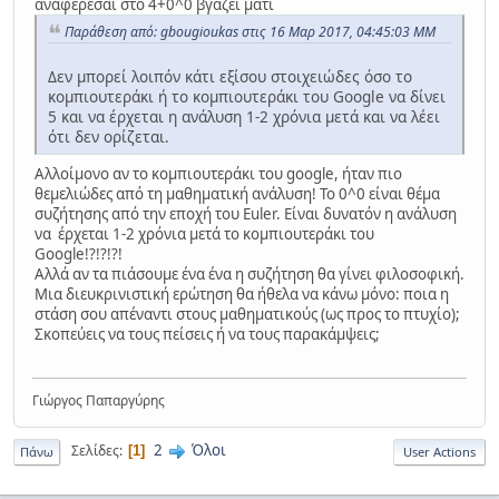
αναφέρεσαι στο 4+0^0 βγάζει μάτι
Παράθεση από: gbougioukas στις 16 Μαρ 2017, 04:45:03 ΜΜ
Δεν μπορεί λοιπόν κάτι εξίσου στοιχειώδες όσο το
κομπιουτεράκι ή το κομπιουτεράκι του Google να δίνει
5 και να έρχεται η ανάλυση 1-2 χρόνια μετά και να λέει
ότι δεν ορίζεται.
Αλλοίμονο αν το κομπιουτεράκι του google, ήταν πιο
θεμελιώδες από τη μαθηματική ανάλυση! Το 0^0 είναι θέμα
συζήτησης από την εποχή του Euler. Είναι δυνατόν η ανάλυση
να έρχεται 1-2 χρόνια μετά το κομπιουτεράκι του
Google!?!?!?!
Αλλά αν τα πιάσουμε ένα ένα η συζήτηση θα γίνει φιλοσοφική.
Μια διευκρινιστική ερώτηση θα ήθελα να κάνω μόνο: ποια η
στάση σου απέναντι στους μαθηματικούς (ως προς το πτυχίο);
Σκοπεύεις να τους πείσεις ή να τους παρακάμψεις;
Γιώργος Παπαργύρης
2
Όλοι
Σελίδες
1
Πάνω
User Actions