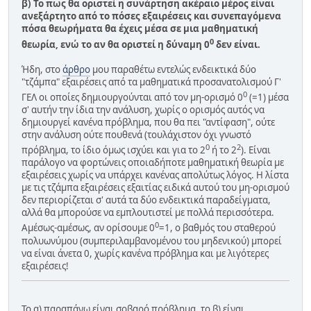
β) Το πως θα οριστεί η συνάρτηση ακέραιο μέρος είναι
ανεξάρτητο από το πόσες εξαιρέσεις και συνεπαγόμενα
πόσα θεωρήματα θα έχεις μέσα σε μια μαθηματική
0
θεωρία, ενώ το αν θα οριστεί η δύναμη 0
δεν είναι.
Ήδη, στο
άρθρο
μου παραθέτω εντελώς ενδεικτικά δύο
"τζάμπα" εξαιρέσεις από τα μαθηματικά προσανατολισμού Γ'
0
ΓΕΛ οι οποίες δημιουργούνται από τον μη-ορισμό 0
(=1) μέσα
σ' αυτήν την ίδια την ανάλυση, χωρίς ο ορισμός αυτός να
δημιουργεί κανένα πρόβλημα, που θα πει "αντίφαση", ούτε
στην ανάλυση ούτε πουθενά (τουλάχιστον όχι γνωστό
0
2
πρόβλημα, το ίδιο όμως ισχύει και για το 2
ή το 2
). Είναι
παράλογο να φορτώνεις οποιαδήποτε μαθηματική θεωρία με
εξαιρέσεις χωρίς να υπάρχει κανένας απολύτως λόγος. Η λίστα
με τις τζάμπα εξαιρέσεις εξαιτίας ειδικά αυτού του μη-ορισμού
δεν περιορίζεται σ' αυτά τα δύο ενδεικτικά παραδείγματα,
αλλά θα μπορούσε να εμπλουτιστεί με πολλά περισσότερα.
0
Αμέσως-αμέσως, αν ορίσουμε 0
=1, ο βαθμός του σταθερού
πολυωνύμου (συμπεριλαμβανομένου του μηδενικού) μπορεί
να είναι άνετα 0, χωρίς κανένα πρόβλημα και με λιγότερες
εξαιρέσεις!
Το α) παραπάνω είναι σοβαρό πρόβλημα, το β) είναι