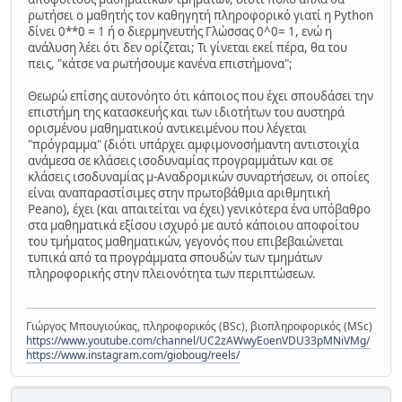
ρωτήσει ο μαθητής τον καθηγητή πληροφορικό γιατί η Python
δίνει 0**0 = 1 ή ο διερμηνευτής Γλώσσας 0^0= 1, ενώ η
ανάλυση λέει ότι δεν ορίζεται; Τι γίνεται εκεί πέρα, θα του
πεις, "κάτσε να ρωτήσουμε κανένα επιστήμονα";
Θεωρώ επίσης αυτονόητο ότι κάποιος που έχει σπουδάσει την
επιστήμη της κατασκευής και των ιδιοτήτων του αυστηρά
ορισμένου μαθηματικού αντικειμένου που λέγεται
"πρόγραμμα" (διότι υπάρχει αμφιμονοσήμαντη αντιστοιχία
ανάμεσα σε κλάσεις ισοδυναμίας προγραμμάτων και σε
κλάσεις ισοδυναμίας μ-Αναδρομικών συναρτήσεων, οι οποίες
είναι αναπαραστίσιμες στην πρωτοβάθμια αριθμητική
Peano), έχει (και απαιτείται να έχει) γενικότερα ένα υπόβαθρο
στα μαθηματικά εξίσου ισχυρό με αυτό κάποιου αποφοίτου
του τμήματος μαθηματικών, γεγονός που επιβεβαιώνεται
τυπικά από τα προγράμματα σπουδών των τμημάτων
πληροφορικής στην πλειονότητα των περιπτώσεων.
Γιώργος Μπουγιούκας, πληροφορικός (BSc), βιοπληροφορικός (MSc)
https://www.youtube.com/channel/UC2zAWwyEoenVDU33pMNiVMg/
https://www.instagram.com/gioboug/reels/