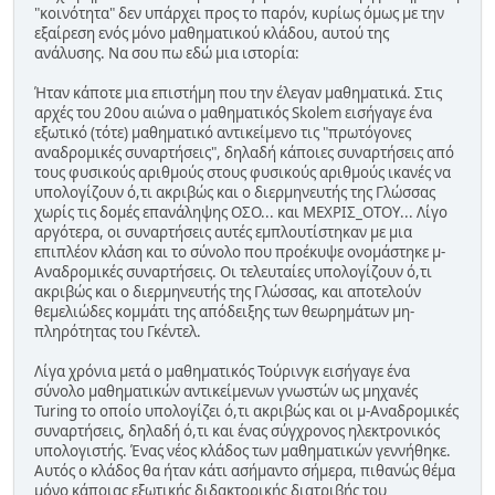
"κοινότητα" δεν υπάρχει προς το παρόν, κυρίως όμως με την
εξαίρεση ενός μόνο μαθηματικού κλάδου, αυτού της
ανάλυσης. Να σου πω εδώ μια ιστορία:
Ήταν κάποτε μια επιστήμη που την έλεγαν μαθηματικά. Στις
αρχές του 20ου αιώνα ο μαθηματικός Skolem εισήγαγε ένα
εξωτικό (τότε) μαθηματικό αντικείμενο τις "πρωτόγονες
αναδρομικές συναρτήσεις", δηλαδή κάποιες συναρτήσεις από
τους φυσικούς αριθμούς στους φυσικούς αριθμούς ικανές να
υπολογίζουν ό,τι ακριβώς και ο διερμηνευτής της Γλώσσας
χωρίς τις δομές επανάληψης ΟΣΟ... και ΜΕΧΡΙΣ_ΟΤΟΥ... Λίγο
αργότερα, οι συναρτήσεις αυτές εμπλουτίστηκαν με μια
επιπλέον κλάση και το σύνολο που προέκυψε ονομάστηκε μ-
Αναδρομικές συναρτήσεις. Οι τελευταίες υπολογίζουν ό,τι
ακριβώς και ο διερμηνευτής της Γλώσσας, και αποτελούν
θεμελιώδες κομμάτι της απόδειξης των θεωρημάτων μη-
πληρότητας του Γκέντελ.
Λίγα χρόνια μετά ο μαθηματικός Τούρινγκ εισήγαγε ένα
σύνολο μαθηματικών αντικείμενων γνωστών ως μηχανές
Turing το οποίο υπολογίζει ό,τι ακριβώς και οι μ-Αναδρομικές
συναρτήσεις, δηλαδή ό,τι και ένας σύγχρονος ηλεκτρονικός
υπολογιστής. Ένας νέος κλάδος των μαθηματικών γεννήθηκε.
Αυτός ο κλάδος θα ήταν κάτι ασήμαντο σήμερα, πιθανώς θέμα
μόνο κάποιας εξωτικής διδακτορικής διατριβής του