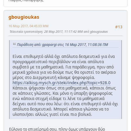
gbougioukas
16 Μαρ 2017, 04:45:03 ΜΜ
#13
Τελευταία τροποποίηση
: 28 Μαρ 2017, 11:17:42 ΜΜ από gbougioukas
Παράθεση από: gpapargi στις 16 Μαρ 2017, 11:08:36 ΠΜ
Είναι επιθυμητό αλλά όχι απόλυτα δεσμευτικό για ένα
προγραμματιστικό περιβάλλον να είναι απόλυτα
συμβατό με τα μαθηματικά. Για παράδειγμα, πριν από
μερικά χρόνια για να δούμε πως θα οριστεί το ακέραιο
μέρος στο Διερμηνευτή κάναμε ψηφοφορία.
https://alkisg.mysch.gr/steki/index.php?topic=928.0
Κάποιοι ψήφισαν όπως στα μαθηματικά, κάποιοι όπως
σε κάποιες γλώσσες. Και μόνο η ύπαρξη ψηφοφορίας
ενώ κάποια στιγμή είδαμε τι λένε τα μαθηματικά
δείχνει αυτό που σου λέω: ότι είναι επιθυμητό αλλά όχι
απόλυτα δεσμευτικό. Μπορεί κάποια γλώσσα να το
υλοποιήσει αλλιώς γιατί είναι πιο βολικό.
Εύλογο το επιχείρημά σου, πλην όμως υπάρχουν δύο