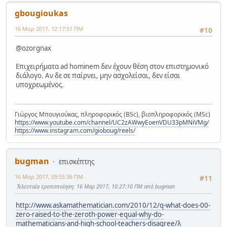
gbougioukas
16 Μαρ 2017, 12:17:51 ΠΜ
#10
@ozorgnax
Επιχειρήματα ad hominem δεν έχουν θέση στον επιστημονικό
διάλογο. Αν δε σε παίρνει, μην ασχολείσαι, δεν είσαι
υποχρεωμένος.
Γιώργος Μπουγιούκας, πληροφορικός (BSc), βιοπληροφορικός (MSc)
https://www.youtube.com/channel/UC2zAWwyEoenVDU33pMNiVMg/
https://www.instagram.com/gioboug/reels/
bugman
επισκέπτης
16 Μαρ 2017, 09:55:36 ΠΜ
#11
Τελευταία τροποποίηση
: 16 Μαρ 2017, 10:27:10 ΠΜ από bugman
http://www.askamathematician.com/2010/12/q-what-does-00-
zero-raised-to-the-zeroth-power-equal-why-do-
mathematicians-and-high-school-teachers-disagree/λ