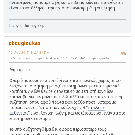
αντικείμενο, με συμμετοχές και ακαδημαϊκών και πιστεύω ότι
είναι το κατάλληλο μέρος για τη συγκεκριμένη συζήτηση.
Γιώργος Παπαργύρης
gbougioukas
15 Μαρ 2017, 11:21:29 ΠΜ
#6
Τελευταία τροποποίηση
: 10 Απρ 2017, 09:15:20 ΜΜ από gbougioukas
@gpapargi
Θεωρώ αυτονόητο ότι εδώ είναι επιστημονικός χώρος όπου
διεξάγεται συζήτηση μεταξύ επιστημόνων, με επιστημονικά
κριτήρια. Αν δεν θεωρείς τον εαυτό σου επιστήμονα δεν
καταλαβαίνω τον ρόλο σου εδώ, αλλά και στην συγκεκριμένη
συζήτηση, όπου αφού πρώτα έκανες δύο ποστ, ύστερα με
παρέπεμψες σε "επιστημονικό έλεγχο". Η "
επίκληση
αυθεντίας
" είναι λογική πλάνη, και ως τέτοια είναι ενάντια στο
επιστημονικό πνεύμα.
Το υπό συζήτηση θέμα δεν αφορά περισσότερο τους
απόφοιτους μαθηματικών τμημάτων, διότι πολύ απλά θα