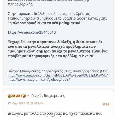
πληροφορικής.
Στην παρακάτω διάλεξη, ο πληροφορικός Χρήστος
Παπαδημητρίου (τιμημένος με το βραβείο Gödel) εξηγεί γιατί
"
η πληροφορική είναι τα νέα μαθηματικά
"
https://vimeo.com/25446513
Ξεχωρίζει, στην παραπάνω διάλεξη, η διαπίστωση ότι
ένα από τα μεγαλύτερα ανοιχτά προβλήματα των
"μαθηματικών" σήμερα (αν όχι το μεγαλύτερο) είναι ένα
πρόβλημα "πληροφορικής": το πρόβλημα P vs NP
Γιώργος Μπουγιούκας, πληροφορικός (BSc), βιοπληροφορικός (MSc)
https://www.youtube.com/channel/UC2zAWwyEoenVDU33pMNiVMg/
https://www.instagram.com/gioboug/reels/
gpapargi
Γενικός διαχειριστής
17 Μαρ 2017, 05:28:09 ΜΜ
#14
Διαφωνώ με πολλά από όσα γράφεις. Πχ το παρακάτω που