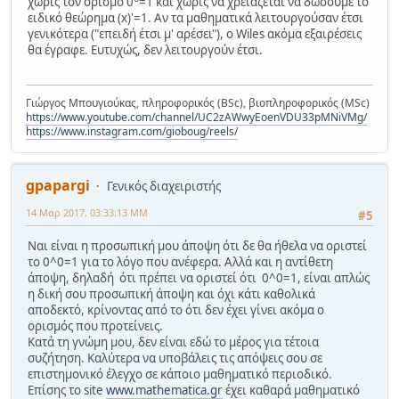
χωρίς τον ορισμό 0
=1 και χωρίς να χρειάζεται να δώσουμε το
ειδικό θεώρημα (x)'=1. Αν τα μαθηματικά λειτουργούσαν έτσι
γενικότερα ("επειδή έτσι μ' αρέσει"), ο Wiles ακόμα εξαιρέσεις
θα έγραφε. Ευτυχώς, δεν λειτουργούν έτσι.
Γιώργος Μπουγιούκας, πληροφορικός (BSc), βιοπληροφορικός (MSc)
https://www.youtube.com/channel/UC2zAWwyEoenVDU33pMNiVMg/
https://www.instagram.com/gioboug/reels/
gpapargi
Γενικός διαχειριστής
14 Μαρ 2017, 03:33:13 ΜΜ
#5
Ναι είναι η προσωπική μου άποψη ότι δε θα ήθελα να οριστεί
το 0^0=1 για το λόγο που ανέφερα. Αλλά και η αντίθετη
άποψη, δηλαδή ότι πρέπει να οριστεί ότι 0^0=1, είναι απλώς
η δική σου προσωπική άποψη και όχι κάτι καθολικά
αποδεκτό, κρίνοντας από το ότι δεν έχει γίνει ακόμα ο
ορισμός που προτείνεις.
Κατά τη γνώμη μου, δεν είναι εδώ το μέρος για τέτοια
συζήτηση. Καλύτερα να υποβάλεις τις απόψεις σου σε
επιστημονικό έλεγχο σε κάποιο μαθηματικό περιοδικό.
Επίσης το site
www.mathematica.gr
έχει καθαρά μαθηματικό