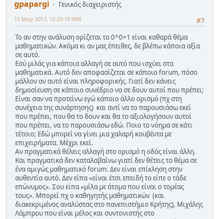
gpapargi
Γενικός διαχειριστής
15 Μαρ 2017, 12:23:19 ΜΜ
#7
Το αν στην ανάλυση ορίζεται το 0^0=1 είναι καθαρά θέμα
μαθηματικών. Ακόμα κι αν μας έπειθες, δε βλέπω κάποια αξία
σε αυτό.
Εσύ μιλάς για κάποια αλλαγή σε αυτό που ισχύει στα
μαθηματικά. Αυτό δεν αποφασίζεται σε κάποιο forum, πόσο
μάλλον αν αυτό είναι πληροφορικής. Γιατί δεν κάνεις
δημοσίευση σε κάποιο συνέδριο να σε δουν αυτοί που πρέπει;
Είναι σαν να προτείνω εγώ κάποιο άλλο ορισμό (πχ στη
συνέχεια της συνάρτησης) και αντί να το παρουσιάσω εκεί
που πρέπει, που θα το δουν και θα το αξιολογήσουν αυτοί
που πρέπει, να το παρουσιάσω εδώ. Ποιο το νόημα σε κάτι
τέτοιο; Εδώ μπορεί να γίνει μια χαλαρή κουβέντα με
επιχειρήματα. Μέχρι εκεί.
Αν πραγματικά θέλεις αλλαγή στο ορισμό η οδός είναι άλλη.
Και πραγματικά δεν καταλαβαίνω γιατί δεν θέτεις το θέμα σε
ένα αμιγώς μαθηματικό forum. Δεν είναι επίκληση στην
αυθεντία αυτό. Δεν είπα «είναι έτσι επειδή το είπε ο τάδε
επώνυμος». Σου είπα «μίλα με άτομα που είναι ο τομέας
τους». Μπορεί πχ ο καθηγητής μαθηματικών (και
διακεκριμένος αναλύστας στο πανεπιστήμιο Κρήτης), Μιχάλης
Λάμπρου που είναι μέλος και συντονιστής στο