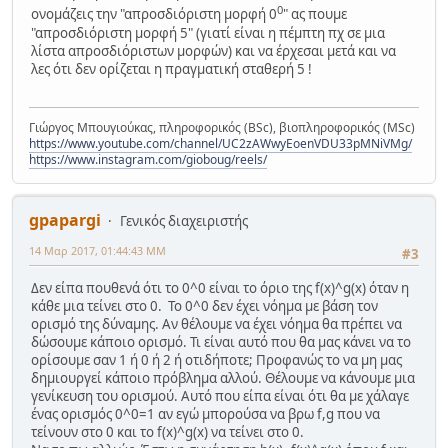
0
ονομάζεις την "απροσδιόριστη μορφή 0
" ας πουμε
"απροσδιόριστη μορφή 5" (γιατί είναι η πέμπτη πχ σε μια
λίστα απροσδιόριστων μορφών) και να έρχεσαι μετά και να
λες ότι δεν ορίζεται η πραγματική σταθερή 5 !
Γιώργος Μπουγιούκας, πληροφορικός (BSc), βιοπληροφορικός (MSc)
https://www.youtube.com/channel/UC2zAWwyEoenVDU33pMNiVMg/
https://www.instagram.com/gioboug/reels/
gpapargi
Γενικός διαχειριστής
14 Μαρ 2017, 01:44:43 ΜΜ
#3
Δεν είπα πουθενά ότι το 0^0 είναι το όριο της f(x)^g(x) όταν η
κάθε μια τείνει στο 0. Το 0^0 δεν έχει νόημα με βάση τον
ορισμό της δύναμης. Αν θέλουμε να έχει νόημα θα πρέπει να
δώσουμε κάποιο ορισμό. Τι είναι αυτό που θα μας κάνει να το
ορίσουμε σαν 1 ή 0 ή 2 ή οτιδήποτε; Προφανώς το να μη μας
δημιουργεί κάποιο πρόβλημα αλλού. Θέλουμε να κάνουμε μια
γενίκευση του ορισμού. Αυτό που είπα είναι ότι θα με χάλαγε
ένας ορισμός 0^0=1 αν εγώ μπορούσα να βρω f,g που να
τείνουν στο 0 και το f(x)^g(x) να τείνει στο 0.