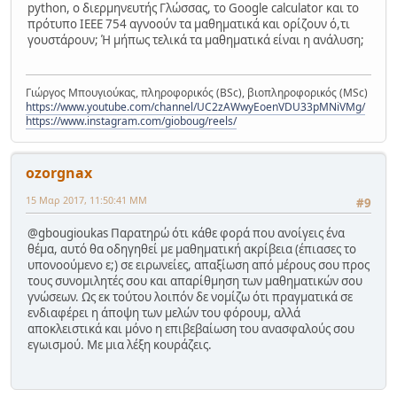
python, ο διερμηνευτής Γλώσσας, το Google calculator και το
πρότυπο IEEE 754 αγνοούν τα μαθηματικά και ορίζουν ό,τι
γουστάρουν; Ή μήπως τελικά τα μαθηματικά είναι η ανάλυση;
Γιώργος Μπουγιούκας, πληροφορικός (BSc), βιοπληροφορικός (MSc)
https://www.youtube.com/channel/UC2zAWwyEoenVDU33pMNiVMg/
https://www.instagram.com/gioboug/reels/
ozorgnax
15 Μαρ 2017, 11:50:41 ΜΜ
#9
@gbougioukas Παρατηρώ ότι κάθε φορά που ανοίγεις ένα
θέμα, αυτό θα οδηγηθεί με μαθηματική ακρίβεια (έπιασες το
υπονοούμενο ε;) σε ειρωνείες, απαξίωση από μέρους σου προς
τους συνομιλητές σου και απαρίθμηση των μαθηματικών σου
γνώσεων. Ως εκ τούτου λοιπόν δε νομίζω ότι πραγματικά σε
ενδιαφέρει η άποψη των μελών του φόρουμ, αλλά
αποκλειστικά και μόνο η επιβεβαίωση του ανασφαλούς σου
εγωισμού. Με μια λέξη κουράζεις.