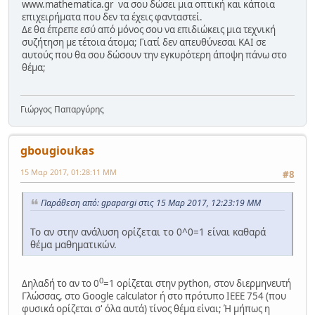
www.mathematica.gr να σου δώσει μια οπτική και κάποια
επιχειρήματα που δεν τα έχεις φανταστεί.
Δε θα έπρεπε εσύ από μόνος σου να επιδιώκεις μια τεχνική
συζήτηση με τέτοια άτομα; Γιατί δεν απευθύνεσαι ΚΑΙ σε
αυτούς που θα σου δώσουν την εγκυρότερη άποψη πάνω στο
θέμα;
Γιώργος Παπαργύρης
gbougioukas
15 Μαρ 2017, 01:28:11 ΜΜ
#8
Παράθεση από: gpapargi στις 15 Μαρ 2017, 12:23:19 ΜΜ
Το αν στην ανάλυση ορίζεται το 0^0=1 είναι καθαρά
θέμα μαθηματικών.
0
Δηλαδή το αν το 0
=1 ορίζεται στην python, στον διερμηνευτή
Γλώσσας, στο Google calculator ή στο πρότυπο IEEE 754 (που
φυσικά ορίζεται σ' όλα αυτά) τίνος θέμα είναι; Ή μήπως η