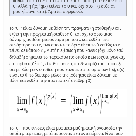
καθώς το x τείνει στο 0 τότε και η f και η g τείνουν στο
0. Αλλά η f(x)^g(x) τείνει το 0 και όχι στο 1 (εκτός αν
μου ξέφυγε κάτι). Άρα δε συμφωνώ.
0
Το "0
" είναι δύναμη με βάση την πραγματική σταθερή 0 και
εκθέτη την πραγματική σταθερή 0, και όχι το όριο μιας
δύναμης με βάση μια συνάρτηση του x και εκθέτη μια
συνάρτηση του x, των οποίων το όριο είναι το 0 καθώς το x
τείνει σε κάποιο x
. Αυτή η εξίσωση που κάνεις (όχι μόνο εσύ
0
δηλαδή) σημαίνει το παρακάτω (το οποίο
ΔΕΝ
ισχύει (γενικά),
0
είτε ορίσεις 0
= 1, είτε θεωρήσεις ότι δεν ορίζεται - πρόσεξε
ότι με βάση την υπόθεση που κάναμε ότι το όριο των f(x), g(x)
είναι το 0, το δεύτερο μέλος της ισότητας είναι δύναμη με
βάση και εκθέτη την πραγματική σταθερή 0):
0
Το "0
" που εννοείς είναι μια μετα-μαθηματική ονομασία την
οποία μπερδεύεις μετά με συντακτικά αντικείμενα. Είναι σαν