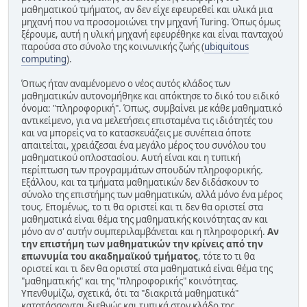
μαθηματικού τμήματος, αν δεν είχε εφευρεθεί και υλικά μια
μηχανή που να προσoμοιώνει την μηχανή Turing. Όπως όμως
ξέρουμε, αυτή η υλική μηχανή εφευρέθηκε και είναι πανταχού
παρούσα στο σύνολο της κοινωνικής ζωής (
ubiquitous
computing
).
Όπως ήταν αναμένομενο ο νέος αυτός κλάδος των
μαθηματικών αυτονομήθηκε και απόκτησε το δικό του ειδικό
όνομα: "πληροφορική". Όπως, συμβαίνει με κάθε μαθηματικό
αντικείμενο, για να μελετήσεις επισταμένα τις ιδιότητές του
και να μπορείς να το κατασκευάζεις με συνέπεια όποτε
απαιτείται, χρειάζεσαι ένα μεγάλο μέρος του συνόλου του
μαθηματικού οπλοστασίου. Αυτή είναι και η τυπική
περίπτωση των προγραμμάτων σπουδών πληροφορικής.
Εξάλλου, και τα τμήματα μαθηματικών δεν διδάσκουν το
σύνολο της επιστήμης των μαθηματικών, αλλά μόνο ένα μέρος
τους. Επομένως, το τι θα οριστεί και τι δεν θα οριστεί στα
μαθηματικά είναι θέμα της μαθηματικής κοινότητας αν και
μόνο αν σ' αυτήν συμπεριλαμβάνεται και η πληροφορική.
Αν
την επιστήμη των μαθηματικών την κρίνεις από την
επωνυμία του ακαδημαϊκού τμήματος
, τότε το τι θα
οριστεί και τι δεν θα οριστεί στα μαθηματικά είναι θέμα της
"μαθηματικής" και της "πληροφορικής" κοινότητας.
Υπενθυμίζω, σχετικά, ότι τα "διακριτά μαθηματικά"
κατατάσσονται διεθνώς και τυπικά στον κλάδο της