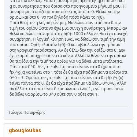
Να το πω αλλιώς. Έστω η συνάρτηση h(x)=f(x)^g(x) όπου f και
g οι συναρτήσεις που όρισα στο προηγούμενο μήνυμά μου. Η
συνάρτηση h ορίζεται παντού εκτός από το 0. Θέλω να την
ορίσω και στο 0, να πω δηλαδή πόσο κάνει το h(0).
Ποια θα ήταν η λογική κίνηση; Να δώσω σαν τιμή στο 0 την
τιμή του ορίου ώστε να έχω μια συνεχή συνάρτηση. Μπορώ αν
θέλω να δώσω οτιδήποτε πχ h(0)=1000 αλλά δε θα είχα συνεχή
συνάρτηση. Η λογική κίνηση είναι να δώσω σαν τιμή την τιμή
του ορίου. Ορίζω λοιπόν h(0)=0 και «βουλώνω την τρύπα»
στη γραφική παράσταση. Αν δε θέλω δεν την ορίζω στο 0. Δεν
έχω καμιά υποχρέωση να το κάνω. Αλλά αν θέλω να την ορίσω
θα τις έδινα την τιμή του ορίου για να δένει με τα υπόλοιπα.
Πίσω στο 0^0. Αν για κάθε f,g που τείνουν στο 0 έχω και το
f(x)^g(x) να τείνει στο 1 τότε δε θα είχα πρόβλημα να ορίσω ότι
0^0 = 1. Ομοίως αν για κάθε f,g που τείνουν στο 0 η f(x)^g(x)
τείνει πάντα στο 0, δε θα είχα πρόβλημα να θέσω 0^0=0. Αλλά
αν άλλοτε το όριο είναι 0 και άλλοτε είναι 1, εγώ προσωπικά
δε θέλω να ορίσω το 0^0 ούτε σαν 0 ούτε σαν 1.
Γιώργος Παπαργύρης
gbougioukas