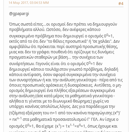
14 Μαρ 2017, 03:04:53 ΜΜ
#4
@gpapargi
Όπως σωστά είπες...οι ορισμοί δεν πρέπει να δημιουργούν
προβλήματα αλλού. Ωστόσο, δεν ανέφερες κάποιο
0
συγκεκριμένο πρόβλημα που δημιουργεί ο ορισμός 0
=1,
εκτός από το ότι δεν "το θέλεις προσωπικά" ή "σε χαλάει". Δεν
αμφιβάλλω ότι πρόκειται περί αυστηρά προσωπικής θέσης,
μιας και δεν το γράφει πουθενά ότι ορίζουμε τις δυνάμεις
πραγματικών σταθερών με βάση... την συνέχεια των
0
συνάρτήσεων. Γεγονός είναι ότι ο ορισμός 0
=1 δεν
δημιουργεί κάποιο τουλάχιστον γνωστό πρόβλημα, δηλαδή
κάποια αντίφαση, όσον αφορά συγκεκριμένα την συνέχεια
των συναρτήσεων ή και την ανάλυση γενικότερα - πέρα από τις
όποιες προσωπικές αρέσκειες ή δυσαρέσκειες. Αντίθετα, ο μη-
ορισμός δημιουργεί ένα πλήθος εξαιρέσεων συγκεκριμένα
στην ανάλυση (άσε κατά μέρος τα μαθηματικά γενικότερα -
αλήθεια τι γίνεται με το διωνυμικό θεώρημα;) χωρίς να
υπάρχει κανένας απολύτως λόγος. Δες για παράδειγμα την
n
(τζάμπα) εξαίρεση του n=1 από τον κανόνα παραγώγισης (x
)'
n-1
= nx
στα μαθηματικά προσανατολισμού Γ' ΓΕΛ. Αν ίσχυε ο
0
1
1-1
0
ορισμός 0
=1, θα είχαμε (x
) = 1x
=x
=1, όπως έχουμε και
0