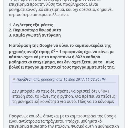
επιχείρημα προς την λύση του προβλήματος. Είναι
μαθηματικό-λογικό επιχείρημα, και όχι αρέσκεια, σημαίνει
περισσότερο αποκρυσταλλωμένα:
1. Λιγότερες εξαιρέσεις
2. Περισσότερα θεωρήματα
3. Καμία γνωστή αντίφαση
Η απόφαση της Google να δίνει το κομπιουτεράκι της
0
μηχανής αναζήτησης 0
= 1 προφανώς έχει να κάνει με
κάποιο σχετικό με το παραπάνω ή άλλο καθαρά
μαθηματικό επιχείρημα, και δεν σχετίζεται με το...πως
βολεύει προγραμματιστικά τους προγραμματιστές της.
Παράθεση από: gpapargi στις 16 Μαρ 2017, 11:08:36 ΠΜ
Δεν μπορείς να πεις ότι πρέπει να οριστεί ότι 0^0=1
επειδή έτσι το κάνει πχ η python. Θα πρέπει να πείσεις
τη μαθηματική κοινότητα για αυτό. Πώς να το κάνουμε;
Προφανώς και εδώ όπως και με το κομπιουτεράκι της Google
είναι αντίστροφα τα πράγματα. Υπάρχει μαθηματικό
επιχείρημα πίσω από την επιλογή. Φυσικά αυτή η μαθηματική