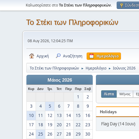
Καλωσορίσατε στο
Το Στέκι των Πληροφορικών
.
Σύνδεσ
Το Στέκι των Πληροφορικών
08 Αυγ 2026, 12:04:25 ΠΜ
Αρχική
Αναζήτηση
Ημερολόγιο
Το Στέκι των Πληροφορικών
Ημερολόγιο
Ιούνιος 2026
►
►
Μάιος 2026
Κυρ
Δευ
Τρι
Τετ
Πεμ
Παρ
Σαβ
Λίστα
Μήνας
Ε
1
2
3
4
5
6
7
8
9
Holidays
10
11
12
13
14
15
16
Flag Day (14 Ιουν)
17
18
19
20
21
22
23
24
25
26
27
28
29
30