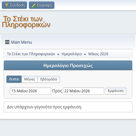
Σύνδεση
Εγγραφή
Το Στέκι των
Πληροφορικών
Main Menu
Το Στέκι των Πληροφορικών
Ημερολόγιο
Μάιος 2026
►
►
Ημερολόγιο Προσεχώς
Λίστα
Μήνας
Εβδομάδα
Προς
Δεν υπάρχουν γεγονότα προς εμφάνιση.