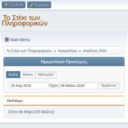
Σύνδεση
Εγγραφή
Το Στέκι των
Πληροφορικών
Main Menu
Το Στέκι των Πληροφορικών
Ημερολόγιο
Απρίλιος 2026
►
►
Ημερολόγιο Προσεχώς
Λίστα
Μήνας
Εβδομάδα
Προς
Holidays
Cinco de Mayo (05 Μαΐου)