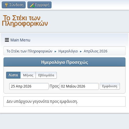
Σύνδεση
Εγγραφή
Το Στέκι των
Πληροφορικών
Main Menu
Το Στέκι των Πληροφορικών
Ημερολόγιο
Απρίλιος 2026
►
►
Ημερολόγιο Προσεχώς
Λίστα
Μήνας
Εβδομάδα
Προς
Δεν υπάρχουν γεγονότα προς εμφάνιση.