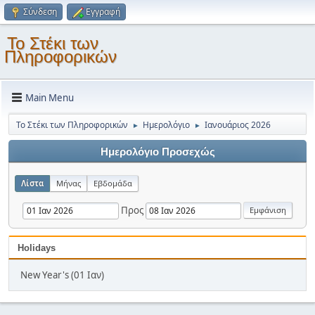
Σύνδεση
Εγγραφή
Το Στέκι των
Πληροφορικών
Main Menu
Το Στέκι των Πληροφορικών
Ημερολόγιο
Ιανουάριος 2026
►
►
Ημερολόγιο Προσεχώς
Λίστα
Μήνας
Εβδομάδα
Προς
Holidays
New Year's (01 Ιαν)