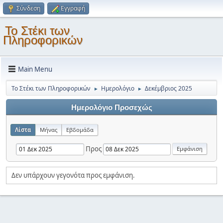
Σύνδεση
Εγγραφή
Το Στέκι των
Πληροφορικών
Main Menu
Το Στέκι των Πληροφορικών
Ημερολόγιο
Δεκέμβριος 2025
►
►
Ημερολόγιο Προσεχώς
Λίστα
Μήνας
Εβδομάδα
Προς
Δεν υπάρχουν γεγονότα προς εμφάνιση.