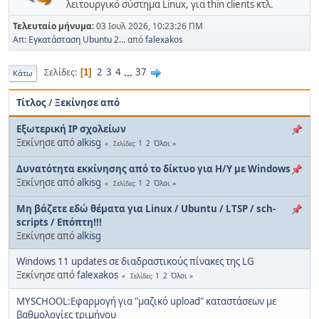
λειτουργικό σύστημα Linux, για thin clients κτλ.
Τελευταίο μήνυμα:
03 Ιουλ 2026, 10:23:26 ΠΜ
Απ: Εγκατάσταση Ubuntu 2...
από
falexakos
2
3
4
...
37
Σελίδες
1
Κάτω
Τίτλος
/
Ξεκίνησε από
Εξωτερική IP σχολείων
Ξεκίνησε από
alkisg
1
2
Όλοι
Σελίδες
Δυνατότητα εκκίνησης από το δίκτυο για Η/Υ με Windows
Ξεκίνησε από
alkisg
1
2
Όλοι
Σελίδες
Μη βάζετε εδώ θέματα για Linux / Ubuntu / LTSP / sch-
scripts / Επόπτη!!!
Ξεκίνησε από
alkisg
Windows 11 updates σε διαδραστικούς πίνακες της LG
Ξεκίνησε από
falexakos
1
2
Όλοι
Σελίδες
MYSCHOOL:Εφαρμογή για "μαζικό upload" καταστάσεων με
βαθμολογίες τριμήνου