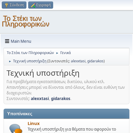
Σύνδεση
Εγγραφή
Το Στέκι των
Πληροφορικών
Main Menu
Το Στέκι των Πληροφορικών
Γενικά
►
Τεχνική υποστήριξη
(Συντονιστές:
alexxtasi
,
gidarakos
)
►
Τεχνική υποστήριξη
Για προβλήματα εγκαταστάσεων, δικτύου, υλικού κτλ.
Απαντήσεις μπορεί να δίνονται από όλους, δεν είναι ευθύνη των
διαχειριστών.
Συντονιστές:
alexxtasi
,
gidarakos
.
Υποπίνακες
Linux
Τεχνική υποστήριξη για θέματα που αφορούν το