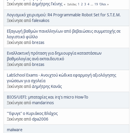
Ξεκίνησε από
Δημήτρης Γκίνης
1
2
3
4
...
19
Όλοι
Σελίδες
Λογισμικό χειρισμού: R4 Programmable Robot Set for S.T.E.M.
Ξεκίνησε από
falexakos
Εξαγωγή βαθμών πανελληνίων από βεβαιώσεις συμμετοχής σε
λογιστικό φύλλο
Ξεκίνησε από
brezas
Εναλλακτική πρόταση για δημιουργία καταστάσεων
βαθμολογίας ανά εκπαιδευτικό
Ξεκίνησε από
brezas
LabSchool Exams - Ανοιχτού κώδικα εφαρμογή αξιολόγησης
γνώσεων για σχολεία
Ξεκίνησε από
Δημήτρης Κανάς
BIOS/UEFI: μπαταρίες και irq's micro How-To
Ξεκίνησε από
mandarinos
"'Εφυγε" ο Κυριάκος Βλάχος
Ξεκίνησε από
dpa2006
malware