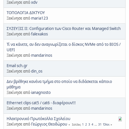
Ξεκίνησε από
xdv
ΤΟΠΟΛΟΓΙΑ ΔΙΚΤΥΟΥ
Ξεκίνησε από
maria123
ΣΥΖΕΥΞΙΣ ΙΙ: Configuration των Cisco Router και Managed Switch
Ξεκίνησε από
falexakos
Τί να κάνετε, αν δεν αναγνωρίζεται ο δίσκος NVMe από το BIOS /
UEFI
Ξεκίνησε από
mandarinos
Email sch.gr
Ξεκίνησε από
din_os
Δεν βρέθηκε κανένα τμήμα στο οποίο να διδάσκεται κάποιο
μάθημα
Ξεκίνησε από
ianagnosto
Ethernet clips cat5 / cat6 - διαφέρουν!!!
Ξεκίνησε από
mandarinos
Ηλεκτρονικό Πρωτόκολλο Σχολείου
Ξεκίνησε από
Γεώργιος Θεοδώρου
1
2
3
4
...
31
Όλοι
Σελίδες