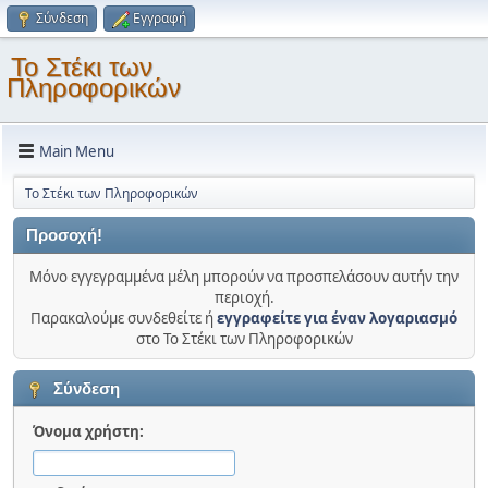
Σύνδεση
Εγγραφή
Το Στέκι των
Πληροφορικών
Main Menu
Το Στέκι των Πληροφορικών
Προσοχή!
Μόνο εγγεγραμμένα μέλη μπορούν να προσπελάσουν αυτήν την
περιοχή.
Παρακαλούμε συνδεθείτε ή
εγγραφείτε για έναν λογαριασμό
στο Το Στέκι των Πληροφορικών
Σύνδεση
Όνομα χρήστη: