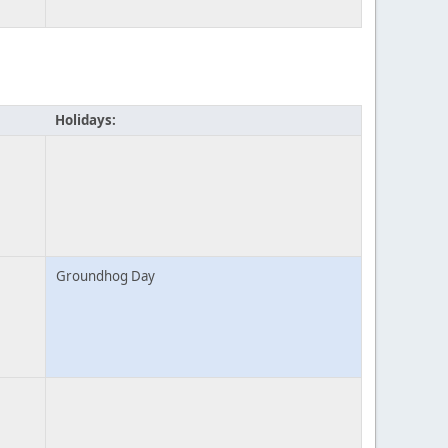
Holidays:
Groundhog Day