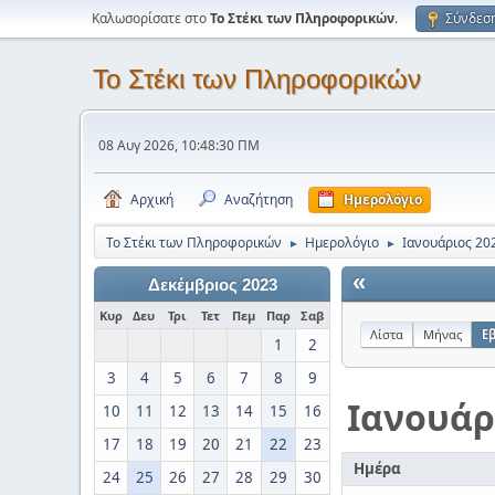
Καλωσορίσατε στο
Το Στέκι των Πληροφορικών
.
Σύνδεσ
Το Στέκι των Πληροφορικών
08 Αυγ 2026, 10:48:30 ΠΜ
Αρχική
Αναζήτηση
Ημερολόγιο
Το Στέκι των Πληροφορικών
Ημερολόγιο
Ιανουάριος 20
►
►
«
Δεκέμβριος 2023
Κυρ
Δευ
Τρι
Τετ
Πεμ
Παρ
Σαβ
Λίστα
Μήνας
Ε
1
2
3
4
5
6
7
8
9
Ιανουάρ
10
11
12
13
14
15
16
17
18
19
20
21
22
23
Ημέρα
24
25
26
27
28
29
30