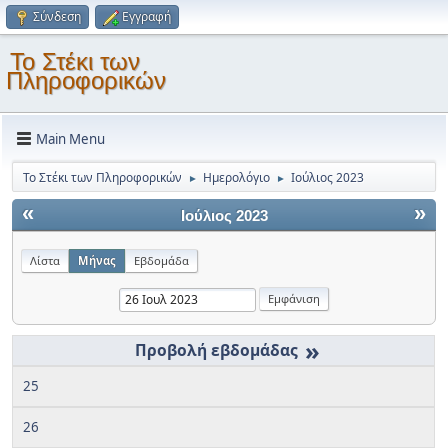
Σύνδεση
Εγγραφή
Το Στέκι των
Πληροφορικών
Main Menu
Το Στέκι των Πληροφορικών
Ημερολόγιο
Ιούλιος 2023
►
►
«
»
Ιούλιος 2023
Λίστα
Μήνας
Εβδομάδα
»
25
26