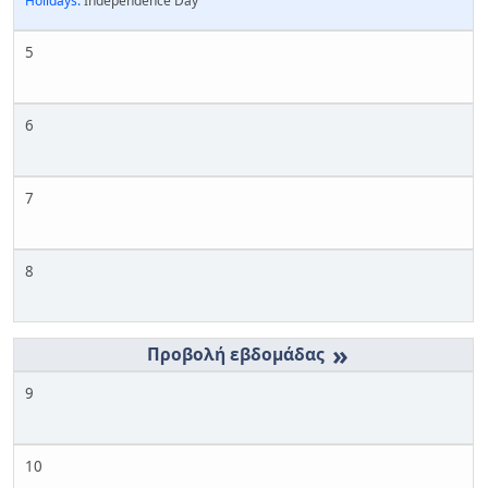
Holidays:
Independence Day
5
6
7
8
»
9
10