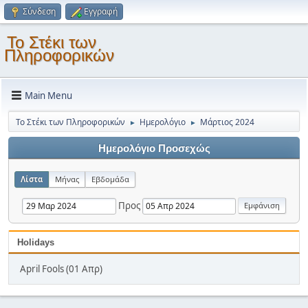
Σύνδεση
Εγγραφή
Το Στέκι των
Πληροφορικών
Main Menu
Το Στέκι των Πληροφορικών
Ημερολόγιο
Μάρτιος 2024
►
►
Ημερολόγιο Προσεχώς
Λίστα
Μήνας
Εβδομάδα
Προς
Holidays
April Fools (01 Απρ)