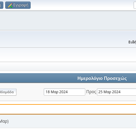
η
Εγγραφή
Ειδή
Ημερολόγιο Προσεχώς
Προς
βδομάδα
 Μαρ)