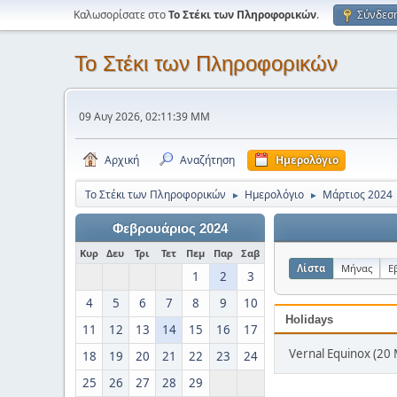
Καλωσορίσατε στο
Το Στέκι των Πληροφορικών
.
Σύνδεσ
Το Στέκι των Πληροφορικών
09 Αυγ 2026, 02:11:39 ΜΜ
Αρχική
Αναζήτηση
Ημερολόγιο
Το Στέκι των Πληροφορικών
Ημερολόγιο
Μάρτιος 2024
►
►
Φεβρουάριος 2024
Κυρ
Δευ
Τρι
Τετ
Πεμ
Παρ
Σαβ
Λίστα
Μήνας
Ε
1
2
3
4
5
6
7
8
9
10
Holidays
11
12
13
14
15
16
17
Vernal Equinox (20
18
19
20
21
22
23
24
25
26
27
28
29