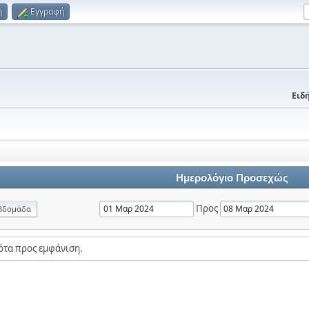
η
Εγγραφή
Ειδή
Ημερολόγιο Προσεχώς
Προς
βδομάδα
ότα προς εμφάνιση.