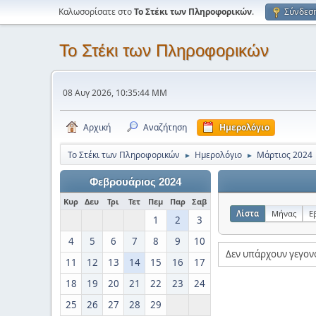
Καλωσορίσατε στο
Το Στέκι των Πληροφορικών
.
Σύνδεσ
Το Στέκι των Πληροφορικών
08 Αυγ 2026, 10:35:44 ΜΜ
Αρχική
Αναζήτηση
Ημερολόγιο
Το Στέκι των Πληροφορικών
Ημερολόγιο
Μάρτιος 2024
►
►
Φεβρουάριος 2024
Κυρ
Δευ
Τρι
Τετ
Πεμ
Παρ
Σαβ
Λίστα
Μήνας
Ε
1
2
3
4
5
6
7
8
9
10
Δεν υπάρχουν γεγον
11
12
13
14
15
16
17
18
19
20
21
22
23
24
25
26
27
28
29