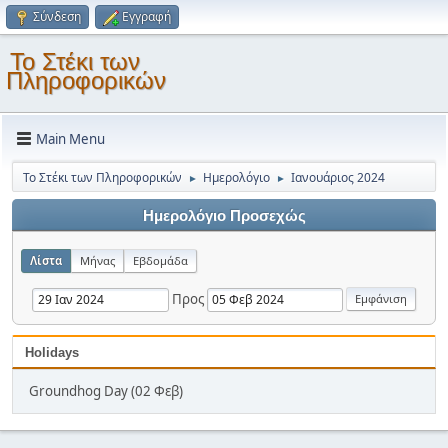
Σύνδεση
Εγγραφή
Το Στέκι των
Πληροφορικών
Main Menu
Το Στέκι των Πληροφορικών
Ημερολόγιο
Ιανουάριος 2024
►
►
Ημερολόγιο Προσεχώς
Λίστα
Μήνας
Εβδομάδα
Προς
Holidays
Groundhog Day (02 Φεβ)