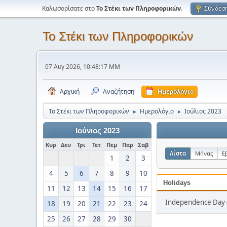
Καλωσορίσατε στο
Το Στέκι των Πληροφορικών
.
Σύνδεσ
Το Στέκι των Πληροφορικών
07 Αυγ 2026, 10:48:17 ΜΜ
Αρχική
Αναζήτηση
Ημερολόγιο
Το Στέκι των Πληροφορικών
Ημερολόγιο
Ιούλιος 2023
►
►
Ιούνιος 2023
Κυρ
Δευ
Τρι
Τετ
Πεμ
Παρ
Σαβ
Λίστα
Μήνας
Ε
1
2
3
4
5
6
7
8
9
10
Holidays
11
12
13
14
15
16
17
Independence Day (
18
19
20
21
22
23
24
25
26
27
28
29
30