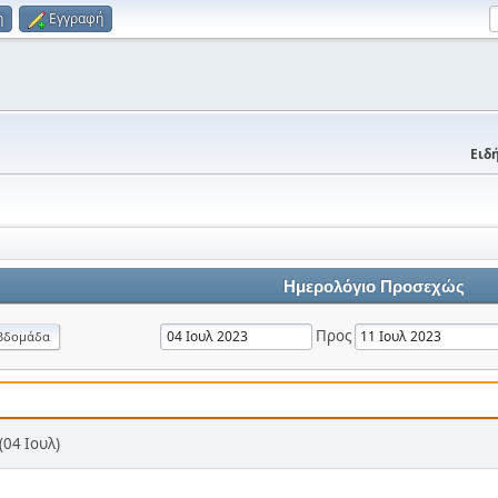
η
Εγγραφή
Ειδή
Ημερολόγιο Προσεχώς
Προς
βδομάδα
04 Ιουλ)