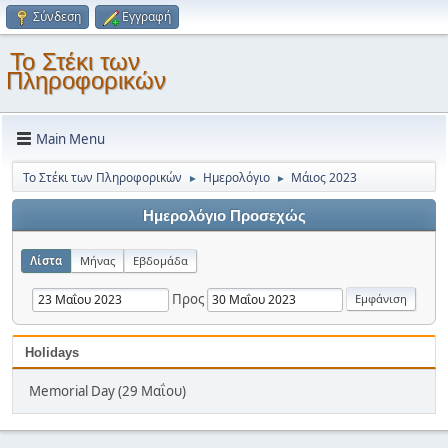
Σύνδεση
Εγγραφή
Το Στέκι των
Πληροφορικών
Main Menu
Το Στέκι των Πληροφορικών
Ημερολόγιο
Μάιος 2023
►
►
Ημερολόγιο Προσεχώς
Λίστα
Μήνας
Εβδομάδα
Προς
Holidays
Memorial Day (29 Μαΐου)