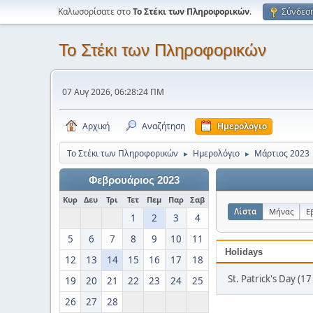
Καλωσορίσατε στο
Το Στέκι των Πληροφορικών
.
Σύνδεσ
Το Στέκι των Πληροφορικών
07 Αυγ 2026, 06:28:24 ΠΜ
Αρχική
Αναζήτηση
Ημερολόγιο
Το Στέκι των Πληροφορικών
Ημερολόγιο
Μάρτιος 2023
►
►
Φεβρουάριος 2023
Κυρ
Δευ
Τρι
Τετ
Πεμ
Παρ
Σαβ
Λίστα
Μήνας
Ε
1
2
3
4
5
6
7
8
9
10
11
Holidays
12
13
14
15
16
17
18
St. Patrick's Day (
19
20
21
22
23
24
25
26
27
28