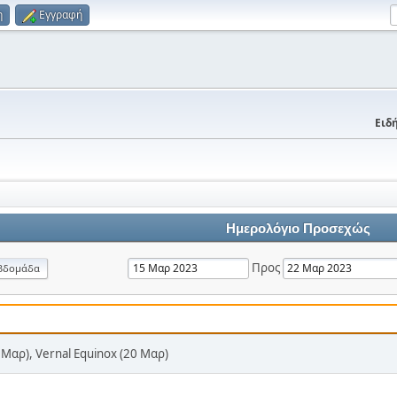
η
Εγγραφή
Ειδή
Ημερολόγιο Προσεχώς
Προς
βδομάδα
17 Μαρ), Vernal Equinox (20 Μαρ)