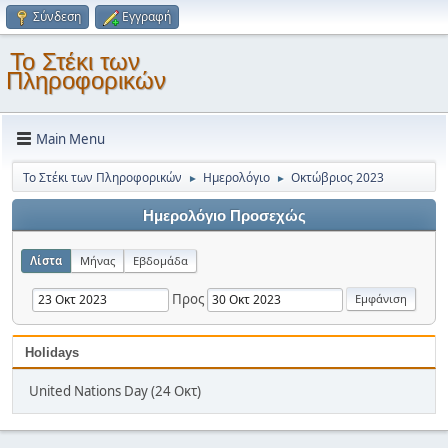
Σύνδεση
Εγγραφή
Το Στέκι των
Πληροφορικών
Main Menu
Το Στέκι των Πληροφορικών
Ημερολόγιο
Οκτώβριος 2023
►
►
Ημερολόγιο Προσεχώς
Λίστα
Μήνας
Εβδομάδα
Προς
Holidays
United Nations Day (24 Οκτ)