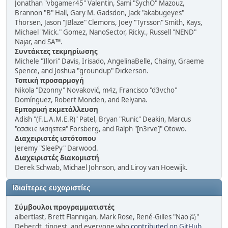
Jonathan "vbgamer45" Valentin, Sami "SychO" Mazouz,
Brannon "B" Hall, Gary M. Gadsdon, Jack "akabugeyes"
Thorsen, Jason "JBlaze" Clemons, Joey "Tyrsson" Smith, Kays,
Michael "Mick." Gomez, NanoSector, Ricky., Russell "NEND"
Najar, and SA™.
Συντάκτες τεκμηρίωσης
Michele "Illori" Davis, Irisado, AngelinaBelle, Chainy, Graeme
Spence, and Joshua "groundup" Dickerson.
Τοπική προσαρμογή
Nikola "Dzonny" Novaković, m4z, Francisco "d3vcho"
Domínguez, Robert Monden, and Relyana.
Εμπορική εκμετάλλευση
Adish "(F.L.A.M.E.R)" Patel, Bryan "Runic" Deakin, Marcus
"cσσкιє мσηѕтєя" Forsberg, and Ralph "[n3rve]" Otowo.
Διαχειριστές ιστότοπου
Jeremy "SleePy" Darwood.
Διαχειριστές διακομιστή
Derek Schwab, Michael Johnson, and Liroy van Hoewijk.
Ιδιαίτερες ευχαριστίες
Σύμβουλοι προγραμματιστές
albertlast, Brett Flannigan, Mark Rose, René-Gilles "Nao 尚"
Deberdt, tinoest, and everyone who
contributed on GitHub
.