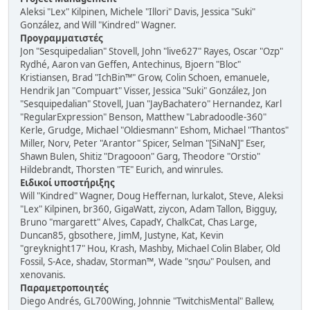
Aleksi "Lex" Kilpinen, Michele "Illori" Davis, Jessica "Suki"
González, and Will "Kindred" Wagner.
Προγραμματιστές
Jon "Sesquipedalian" Stovell, John "live627" Rayes, Oscar "Ozp"
Rydhé, Aaron van Geffen, Antechinus, Bjoern "Bloc"
Kristiansen, Brad "IchBin™" Grow, Colin Schoen, emanuele,
Hendrik Jan "Compuart" Visser, Jessica "Suki" González, Jon
"Sesquipedalian" Stovell, Juan "JayBachatero" Hernandez, Karl
"RegularExpression" Benson, Matthew "Labradoodle-360"
Kerle, Grudge, Michael "Oldiesmann" Eshom, Michael "Thantos"
Miller, Norv, Peter "Arantor" Spicer, Selman "[SiNaN]" Eser,
Shawn Bulen, Shitiz "Dragooon" Garg, Theodore "Orstio"
Hildebrandt, Thorsten "TE" Eurich, and winrules.
Ειδικοί υποστήριξης
Will "Kindred" Wagner, Doug Heffernan, lurkalot, Steve, Aleksi
"Lex" Kilpinen, br360, GigaWatt, ziycon, Adam Tallon, Bigguy,
Bruno "margarett" Alves, CapadY, ChalkCat, Chas Large,
Duncan85, gbsothere, JimM, Justyne, Kat, Kevin
"greyknight17" Hou, Krash, Mashby, Michael Colin Blaber, Old
Fossil, S-Ace, shadav, Storman™, Wade "sησω" Poulsen, and
xenovanis.
Παραμετροποιητές
Diego Andrés, GL700Wing, Johnnie "TwitchisMental" Ballew,