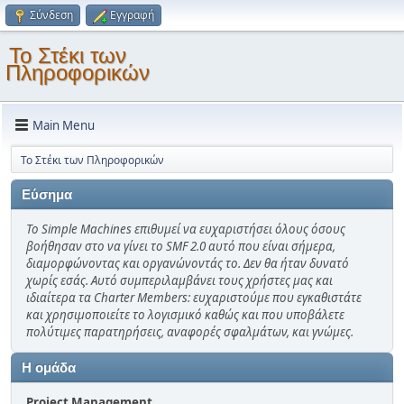
Σύνδεση
Εγγραφή
Το Στέκι των
Πληροφορικών
Main Menu
Το Στέκι των Πληροφορικών
Εύσημα
Το Simple Machines επιθυμεί να ευχαριστήσει όλους όσους
βοήθησαν στο να γίνει το SMF 2.0 αυτό που είναι σήμερα,
διαμορφώνοντας και οργανώνοντάς το. Δεν θα ήταν δυνατό
χωρίς εσάς. Αυτό συμπεριλαμβάνει τους χρήστες μας και
ιδιαίτερα τα Charter Members: ευχαριστούμε που εγκαθιστάτε
και χρησιμοποιείτε το λογισμικό καθώς και που υποβάλετε
πολύτιμες παρατηρήσεις, αναφορές σφαλμάτων, και γνώμες.
Η ομάδα
Project Management