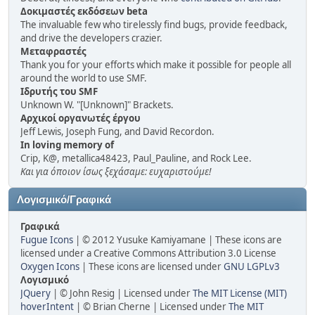
Δοκιμαστές εκδόσεων beta
The invaluable few who tirelessly find bugs, provide feedback,
and drive the developers crazier.
Μεταφραστές
Thank you for your efforts which make it possible for people all
around the world to use SMF.
Ιδρυτής του SMF
Unknown W. "[Unknown]" Brackets.
Αρχικοί οργανωτές έργου
Jeff Lewis, Joseph Fung, and David Recordon.
In loving memory of
Crip, K@, metallica48423, Paul_Pauline, and Rock Lee.
Και για όποιον ίσως ξεχάσαμε: ευχαριστούμε!
Λογισμικό/Γραφικά
Γραφικά
Fugue Icons
| © 2012 Yusuke Kamiyamane | These icons are
licensed under a Creative Commons Attribution 3.0 License
Oxygen Icons
| These icons are licensed under
GNU LGPLv3
Λογισμικό
JQuery
| © John Resig | Licensed under
The MIT License (MIT)
hoverIntent
| © Brian Cherne | Licensed under
The MIT