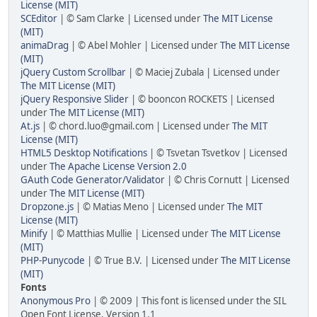
License (MIT)
SCEditor
| © Sam Clarke | Licensed under
The MIT License
(MIT)
animaDrag
| © Abel Mohler | Licensed under
The MIT License
(MIT)
jQuery Custom Scrollbar
| © Maciej Zubala | Licensed under
The MIT License (MIT)
jQuery Responsive Slider
| © booncon ROCKETS | Licensed
under
The MIT License (MIT)
At.js
| © chord.luo@gmail.com | Licensed under
The MIT
License (MIT)
HTML5 Desktop Notifications
| © Tsvetan Tsvetkov | Licensed
under
The Apache License Version 2.0
GAuth Code Generator/Validator
| © Chris Cornutt | Licensed
under
The MIT License (MIT)
Dropzone.js
| © Matias Meno | Licensed under
The MIT
License (MIT)
Minify
| © Matthias Mullie | Licensed under
The MIT License
(MIT)
PHP-Punycode
| © True B.V. | Licensed under
The MIT License
(MIT)
Fonts
Anonymous Pro
| © 2009 | This font is licensed under the SIL
Open Font License, Version 1.1