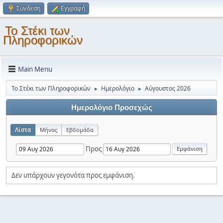
Σύνδεση
Εγγραφή
Το Στέκι των
Πληροφορικών
Main Menu
Το Στέκι των Πληροφορικών
Ημερολόγιο
Αύγουστος 2026
►
►
Ημερολόγιο Προσεχώς
Λίστα
Μήνας
Εβδομάδα
Προς
Δεν υπάρχουν γεγονότα προς εμφάνιση.