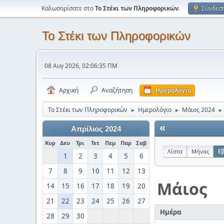
Καλωσορίσατε στο
Το Στέκι των Πληροφορικών
.
Σύνδεσ
Το Στέκι των Πληροφορικών
08 Αυγ 2026, 02:06:35 ΠΜ
Αρχική
Αναζήτηση
Ημερολόγιο
Το Στέκι των Πληροφορικών
Ημερολόγιο
Μάιος 2024
►
►
►
«
Απρίλιος 2024
Κυρ
Δευ
Τρι
Τετ
Πεμ
Παρ
Σαβ
Λίστα
Μήνας
Ε
1
2
3
4
5
6
7
8
9
10
11
12
13
Μάιος
14
15
16
17
18
19
20
21
22
23
24
25
26
27
Ημέρα
28
29
30