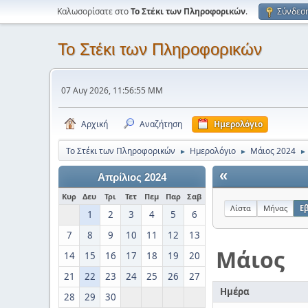
Καλωσορίσατε στο
Το Στέκι των Πληροφορικών
.
Σύνδεσ
Το Στέκι των Πληροφορικών
07 Αυγ 2026, 11:56:55 ΜΜ
Αρχική
Αναζήτηση
Ημερολόγιο
Το Στέκι των Πληροφορικών
Ημερολόγιο
Μάιος 2024
►
►
►
«
Απρίλιος 2024
Κυρ
Δευ
Τρι
Τετ
Πεμ
Παρ
Σαβ
Λίστα
Μήνας
Ε
1
2
3
4
5
6
7
8
9
10
11
12
13
Μάιος
14
15
16
17
18
19
20
21
22
23
24
25
26
27
Ημέρα
28
29
30