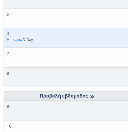
5
6
Holidays:
D-Day
7
8
»
9
10