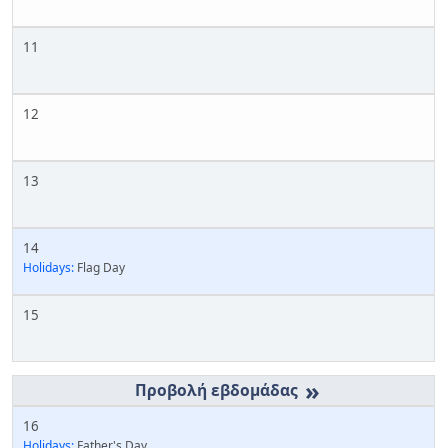
11
12
13
14
Holidays:
Flag Day
15
»
16
Holidays:
Father's Day