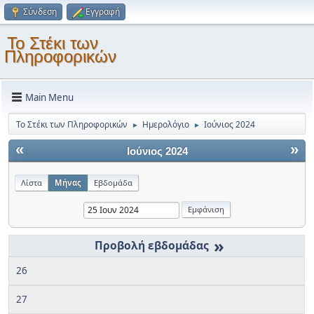
Σύνδεση
Εγγραφή
Το Στέκι των
Πληροφορικών
Main Menu
Το Στέκι των Πληροφορικών
Ημερολόγιο
Ιούνιος 2024
►
►
«
»
Ιούνιος 2024
Λίστα
Μήνας
Εβδομάδα
»
26
27