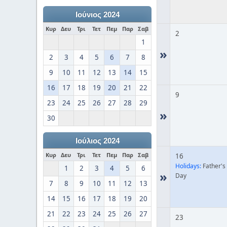
Ιούνιος 2024
Κυρ
Δευ
Τρι
Τετ
Πεμ
Παρ
Σαβ
2
1
»
2
3
4
5
6
7
8
9
10
11
12
13
14
15
16
17
18
19
20
21
22
9
23
24
25
26
27
28
29
»
30
Ιούλιος 2024
Κυρ
Δευ
Τρι
Τετ
Πεμ
Παρ
Σαβ
16
Holidays:
Father's
1
2
3
4
5
6
»
Day
7
8
9
10
11
12
13
14
15
16
17
18
19
20
21
22
23
24
25
26
27
23