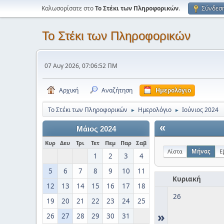
Καλωσορίσατε στο
Το Στέκι των Πληροφορικών
.
Σύνδεσ
Το Στέκι των Πληροφορικών
07 Αυγ 2026, 07:06:52 ΠΜ
Αρχική
Αναζήτηση
Ημερολόγιο
Το Στέκι των Πληροφορικών
Ημερολόγιο
Ιούνιος 2024
►
►
«
Μάιος 2024
Κυρ
Δευ
Τρι
Τετ
Πεμ
Παρ
Σαβ
Λίστα
Μήνας
Ε
1
2
3
4
5
6
7
8
9
10
11
Κυριακή
12
13
14
15
16
17
18
26
19
20
21
22
23
24
25
»
26
27
28
29
30
31