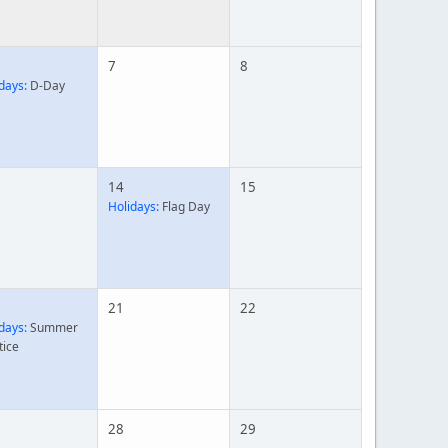
7
8
days:
D-Day
14
15
Holidays:
Flag Day
21
22
days:
Summer
tice
28
29