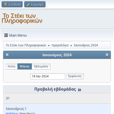
Σύνδεση
Εγγραφή
Το Στέκι των
Πληροφορικών
Main Menu
Το Στέκι των Πληροφορικών
Ημερολόγιο
Ιανουάριος 2024
►
►
«
»
Ιανουάριος 2024
Λίστα
Μήνας
Εβδομάδα
»
31
Ιανουάριος 1
Holidays:
New Year's