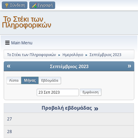
Σύνδεση
Εγγραφή
Το Στέκι των
Πληροφορικών
Main Menu
Το Στέκι των Πληροφορικών
Ημερολόγιο
Σεπτέμβριος 2023
►
►
«
»
Σεπτέμβριος 2023
Λίστα
Μήνας
Εβδομάδα
»
27
28