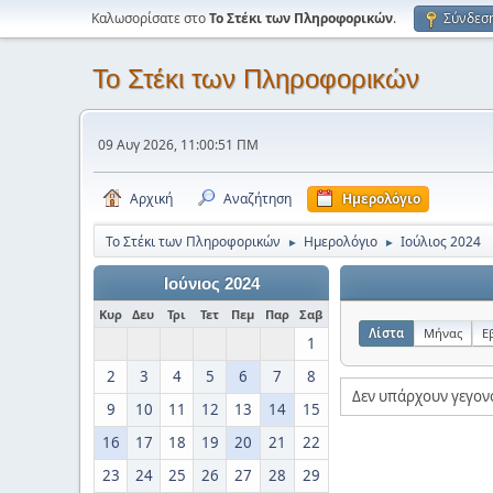
Καλωσορίσατε στο
Το Στέκι των Πληροφορικών
.
Σύνδεσ
Το Στέκι των Πληροφορικών
09 Αυγ 2026, 11:00:51 ΠΜ
Αρχική
Αναζήτηση
Ημερολόγιο
Το Στέκι των Πληροφορικών
Ημερολόγιο
Ιούλιος 2024
►
►
Ιούνιος 2024
Κυρ
Δευ
Τρι
Τετ
Πεμ
Παρ
Σαβ
Λίστα
Μήνας
Ε
1
2
3
4
5
6
7
8
Δεν υπάρχουν γεγον
9
10
11
12
13
14
15
16
17
18
19
20
21
22
23
24
25
26
27
28
29