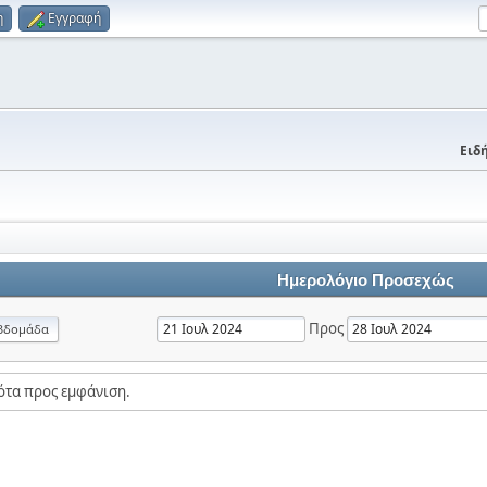
η
Εγγραφή
Ειδή
Ημερολόγιο Προσεχώς
Προς
βδομάδα
ότα προς εμφάνιση.