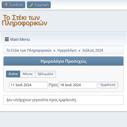
Σύνδεση
Εγγραφή
Το Στέκι των
Πληροφορικών
Main Menu
Το Στέκι των Πληροφορικών
Ημερολόγιο
Ιούλιος 2024
►
►
Ημερολόγιο Προσεχώς
Λίστα
Μήνας
Εβδομάδα
Προς
Δεν υπάρχουν γεγονότα προς εμφάνιση.