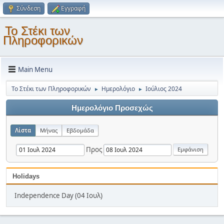
Σύνδεση
Εγγραφή
Το Στέκι των
Πληροφορικών
Main Menu
Το Στέκι των Πληροφορικών
Ημερολόγιο
Ιούλιος 2024
►
►
Ημερολόγιο Προσεχώς
Λίστα
Μήνας
Εβδομάδα
Προς
Holidays
Independence Day (04 Ιουλ)