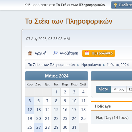
Καλωσορίσατε στο
Το Στέκι των Πληροφορικών
.
Σύνδεσ
Το Στέκι των Πληροφορικών
07 Αυγ 2026, 05:35:08 ΜΜ
Αρχική
Αναζήτηση
Ημερολόγιο
Το Στέκι των Πληροφορικών
Ημερολόγιο
Ιούνιος 2024
►
►
Μάιος 2024
Κυρ
Δευ
Τρι
Τετ
Πεμ
Παρ
Σαβ
Λίστα
Μήνας
Ε
1
2
3
4
5
6
7
8
9
10
11
Holidays
12
13
14
15
16
17
18
Flag Day (14 Ιουν)
19
20
21
22
23
24
25
26
27
28
29
30
31