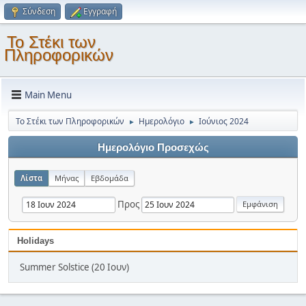
Σύνδεση
Εγγραφή
Το Στέκι των
Πληροφορικών
Main Menu
Το Στέκι των Πληροφορικών
Ημερολόγιο
Ιούνιος 2024
►
►
Ημερολόγιο Προσεχώς
Λίστα
Μήνας
Εβδομάδα
Προς
Holidays
Summer Solstice (20 Ιουν)