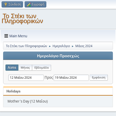
Σύνδεση
Εγγραφή
Το Στέκι των
Πληροφορικών
Main Menu
Το Στέκι των Πληροφορικών
Ημερολόγιο
Μάιος 2024
►
►
Ημερολόγιο Προσεχώς
Λίστα
Μήνας
Εβδομάδα
Προς
Holidays
Mother's Day (12 Μαΐου)