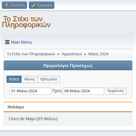
Σύνδεση
Εγγραφή
Το Στέκι των
Πληροφορικών
Main Menu
Το Στέκι των Πληροφορικών
Ημερολόγιο
Μάιος 2024
►
►
Ημερολόγιο Προσεχώς
Λίστα
Μήνας
Εβδομάδα
Προς
Holidays
Cinco de Mayo (05 Μαΐου)