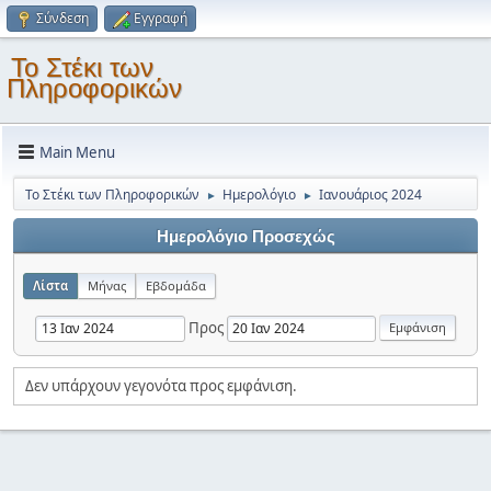
Σύνδεση
Εγγραφή
Το Στέκι των
Πληροφορικών
Main Menu
Το Στέκι των Πληροφορικών
Ημερολόγιο
Ιανουάριος 2024
►
►
Ημερολόγιο Προσεχώς
Λίστα
Μήνας
Εβδομάδα
Προς
Δεν υπάρχουν γεγονότα προς εμφάνιση.