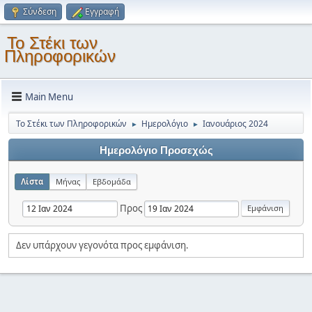
Σύνδεση
Εγγραφή
Το Στέκι των
Πληροφορικών
Main Menu
Το Στέκι των Πληροφορικών
Ημερολόγιο
Ιανουάριος 2024
►
►
Ημερολόγιο Προσεχώς
Λίστα
Μήνας
Εβδομάδα
Προς
Δεν υπάρχουν γεγονότα προς εμφάνιση.