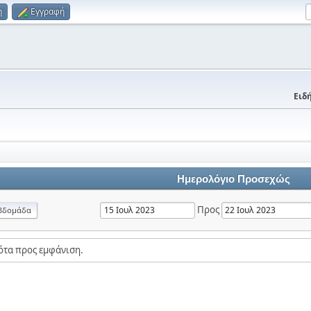
η
Εγγραφή
Ειδή
Ημερολόγιο Προσεχώς
Προς
βδομάδα
ότα προς εμφάνιση.