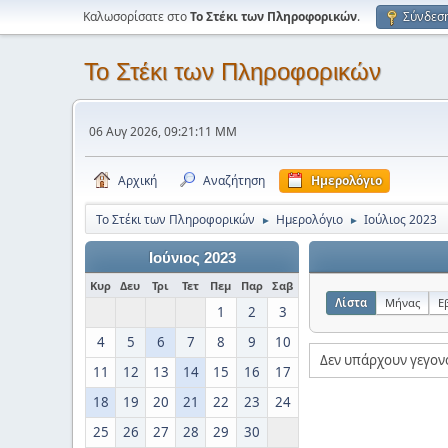
Καλωσορίσατε στο
Το Στέκι των Πληροφορικών
.
Σύνδεσ
Το Στέκι των Πληροφορικών
06 Αυγ 2026, 09:21:11 ΜΜ
Αρχική
Αναζήτηση
Ημερολόγιο
Το Στέκι των Πληροφορικών
Ημερολόγιο
Ιούλιος 2023
►
►
Ιούνιος 2023
Κυρ
Δευ
Τρι
Τετ
Πεμ
Παρ
Σαβ
Λίστα
Μήνας
Ε
1
2
3
4
5
6
7
8
9
10
Δεν υπάρχουν γεγον
11
12
13
14
15
16
17
18
19
20
21
22
23
24
25
26
27
28
29
30