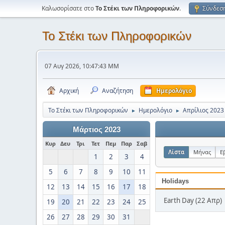
Καλωσορίσατε στο
Το Στέκι των Πληροφορικών
.
Σύνδεσ
Το Στέκι των Πληροφορικών
07 Αυγ 2026, 10:47:43 ΜΜ
Αρχική
Αναζήτηση
Ημερολόγιο
Το Στέκι των Πληροφορικών
Ημερολόγιο
Απρίλιος 2023
►
►
Μάρτιος 2023
Κυρ
Δευ
Τρι
Τετ
Πεμ
Παρ
Σαβ
Λίστα
Μήνας
Ε
1
2
3
4
5
6
7
8
9
10
11
Holidays
12
13
14
15
16
17
18
Earth Day (22 Απρ)
19
20
21
22
23
24
25
26
27
28
29
30
31