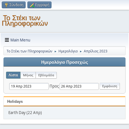
Σύνδεση
Εγγραφή
Το Στέκι των
Πληροφορικών
Main Menu
Το Στέκι των Πληροφορικών
Ημερολόγιο
Απρίλιος 2023
►
►
Ημερολόγιο Προσεχώς
Λίστα
Μήνας
Εβδομάδα
Προς
Holidays
Earth Day (22 Απρ)